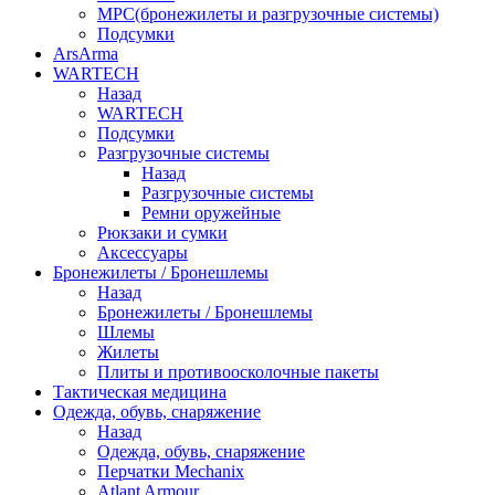
МРС(бронежилеты и разгрузочные системы)
Подсумки
ArsArma
WARTECH
Назад
WARTECH
Подсумки
Разгрузочные системы
Назад
Разгрузочные системы
Ремни оружейные
Рюкзаки и сумки
Аксессуары
Бронежилеты / Бронешлемы
Назад
Бронежилеты / Бронешлемы
Шлемы
Жилеты
Плиты и противоосколочные пакеты
Тактическая медицина
Одежда, обувь, снаряжение
Назад
Одежда, обувь, снаряжение
Перчатки Mechanix
Atlant Armour