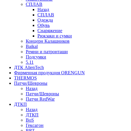
СПЛАВ
Назад
СПЛАВ
Одежда
Обувь
Снаряжение
Рюкзаки и сумки
Концерн Калашников
Baikal
Ремни и патронташи
Подсумки
5.11
ДТК AlienTech
Фирменная продукция ORENGUN
THERMOS
Патчи/Шевроны
Назад
Патчи/Шевроны
Патчи RedWar
ДТКП
Назад
ДТКП
BoS
Гексагон
BRT