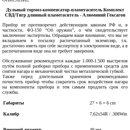
Дульный тормоз-компенсатор-пламегаситель Комплект
СВД/Тигр длинный пламегаситель - Алюминий Гексагон
Прибор не противоречит действующим законам РФ и, в
частности, ФЗ-150 “Об оружии”, о чём свидетельствует
заключение экспертизы. Обращаем ваше внимание, что мы не
вкладываем в посылку распечатанный экземпляр, т.к.
достаточно иметь при себе экспертизу в электронном виде, а в
распечатанном виде она не требует заверения.
Обслуживание рекомендуется каждые 1.000-1.500 выстрелов
путём полной разборки прибора с применением средств для
снятия нагара и механической чистки металлической губкой.
Также перед длительным хранением рекомендовано
почистить прибор чтобы сократить срок воздействия нагара
на компоненты прибора и тем самым продлить срок его
службы.
Габариты
27 × 6 × 6 cm
Калибр
7,62х54R / .308Win
Внешний диаметр
49 мм