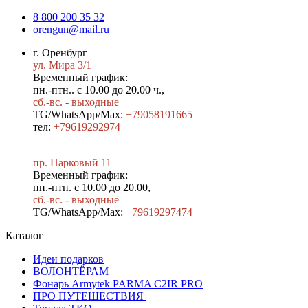
8 800 200 35 32
orengun@mail.ru
г. Оренбург
ул. Мира 3/1
Временный график:
пн.-птн.. с 10.00 до 20.00 ч.,
сб.-вс. - выходные
TG/WhatsApp/Max:
+79058191665
тел:
+79619292974
пр. Парковый 11
Временный график:
пн.-птн. с 10.00 до 20.00,
сб.-вс. - выходные
TG/WhatsApp/Max:
+7
9619297474
Каталог
Идеи подарков
ВОЛОНТЁРАМ
Фонарь Armytek PARMA C2IR PRO
ПРО ПУТЕШЕСТВИЯ