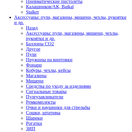
Пневматические пистолеты
Калашников/АК, Baikal
Stalker
Аксессуары: пули, магазины, мишени, чехлы, рукоятки
и др.
Назад
Аксессуары: пули, магазины, мишени, чехлы,
рукоятки и др.
Баллоны CO2
Другое
Пули
Пружины на винтовки
Фонари
Кобуры, чехлы, кейсы
Магазины
Мишени
Средства по уходу за изделиями
Сигнальные товары
Пулеулавливатели
Ремкомплекты
Очки и наушники для стрельбы
Сошки, штативы
Шарики
Рогатки
ЗИП