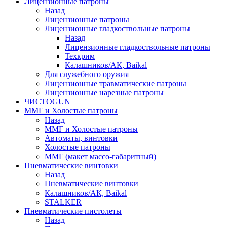
Лицензионные патроны
Назад
Лицензионные патроны
Лицензионные гладкоствольные патроны
Назад
Лицензионные гладкоствольные патроны
Техкрим
Калашников/АК, Baikal
Для служебного оружия
Лицензионные травматические патроны
Лицензионные нарезные патроны
ЧИСТОGUN
ММГ и Холостые патроны
Назад
ММГ и Холостые патроны
Автоматы, винтовки
Холостые патроны
ММГ (макет массо-габаритный)
Пневматические винтовки
Назад
Пневматические винтовки
Калашников/АК, Baikal
STALKER
Пневматические пистолеты
Назад