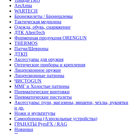
Триада-ТКО
ArsArma
WARTECH
Бронежилеты / Бронешлемы
Тактическая медицина
Одежда, обувь, снаряжение
ДТК AlienTech
Фирменная продукция ORENGUN
THERMOS
Патчи/Шевроны
ДТКП
Аксессуары для оружия
Оптические приборы и крепления
Лицензионное оружие
Лицензионные патроны
ЧИСТОGUN
ММГ и Холостые патроны
Пневматические винтовки
Пневматические пистолеты
Аксессуары: пули, магазины, мишени, чехлы, рукоятки
и др.
Ножи и мультитулы
Самооборона (Аэрозольные устройства)
ГРАНАТЫ PyroFX / RAG
Новинки