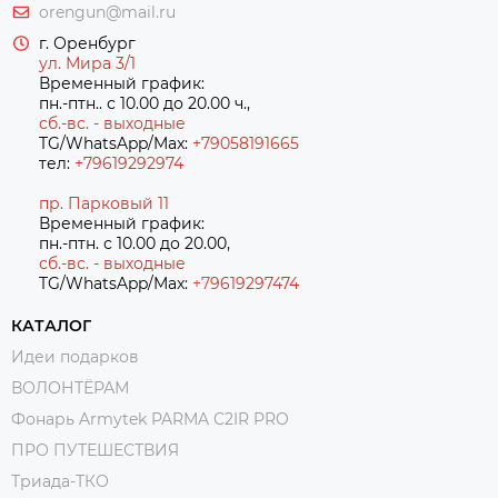
orengun@mail.ru
г. Оренбург
ул. Мира 3/1
Временный график:
пн.-птн.. с 10.00 до 20.00 ч.,
сб.-вс. - выходные
TG/WhatsApp/Max:
+79058191665
тел:
+79619292974
пр. Парковый 11
Временный график:
пн.-птн. с 10.00 до 20.00,
сб.-вс. - выходные
TG/WhatsApp/Max:
+7
9619297474
КАТАЛОГ
Идеи подарков
ВОЛОНТЁРАМ
Фонарь Armytek PARMA C2IR PRO
ПРО ПУТЕШЕСТВИЯ
Триада-ТКО