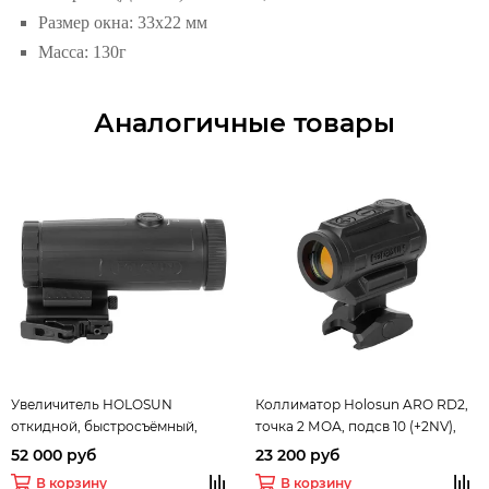
Размер окна: 33х22 мм
Масса: 130г
Аналогичные товары
Увеличитель HOLOSUN
Коллиматор Holosun ARO RD2,
откидной, быстросъёмный,
точка 2 МОА, подсв 10 (+2NV),
кратность х6, +проставка
96г
52 000 руб
23 200 руб
H=41.6мм, алюминий, чёрный,
В корзину
В корзину