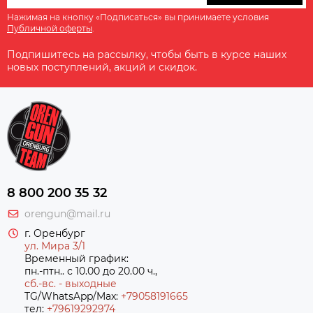
Нажимая на кнопку «Подписаться» вы принимаете условия
Публичной оферты
.
Подпишитесь на рассылку, чтобы быть в курсе наших
новых поступлений, акций и скидок.
8 800 200 35 32
orengun@mail.ru
г. Оренбург
ул. Мира 3/1
Временный график:
пн.-птн.. с 10.00 до 20.00 ч.,
сб.-вс. - выходные
TG/WhatsApp/Max:
+79058191665
тел:
+79619292974