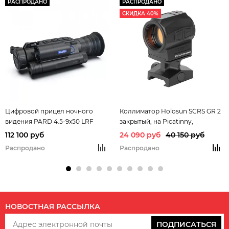
РАСПРОДАНО
РАСПРОДАНО
СКИДКА 40%
Цифровой прицел ночного
Коллиматор Holosun SCRS GR 2
видения PARD 4.5-9х50 LRF
закрытый, на Picatinny,
(дальномер до 1200м) NV008SP-
солнечная батарея, точка 2
112 100 руб
24 090 руб
40 150 руб
940/50/F
МОА, подсв. 8 (+4NV) GREEN,
Распродано
Распродано
без съёмного элемента питания,
защита IP67, 133г (Уценка)
НОВОСТНАЯ РАССЫЛКА
ПОДПИСАТЬСЯ