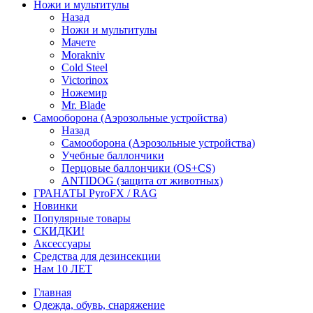
Ножи и мультитулы
Назад
Ножи и мультитулы
Мачете
Morakniv
Cold Steel
Victorinox
Ножемир
Mr. Blade
Самооборона (Аэрозольные устройства)
Назад
Самооборона (Аэрозольные устройства)
Учебные баллончики
Перцовые баллончики (OS+CS)
ANTIDOG (защита от животных)
ГРАНАТЫ PyroFX / RAG
Новинки
Популярные товары
СКИДКИ!
Аксессуары
Средства для дезинсекции
Нам 10 ЛЕТ
Главная
Одежда, обувь, снаряжение