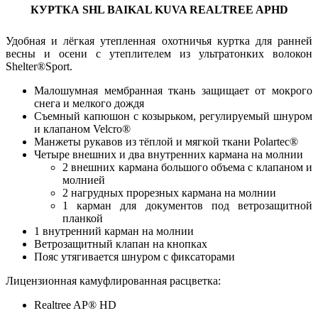
КУРТКА SHL BAIKAL KUVA REALTREE APHD
Удобная и лёгкая утепленная охотничья куртка для ранней
весны и осени с утеплителем из ультратонких волокон
Shelter®Sport.
Малошумная мембранная ткань защищает от мокрого
снега и мелкого дождя
Съемный капюшон с козырьком, регулируемый шнуром
и клапаном Velcro®
Манжеты рукавов из тёплой и мягкой ткани Polartec®
Четыре внешних и два внутренних кармана на молнии
2 внешних кармана большого объема с клапаном и
молнией
2 нагрудных прорезных кармана на молнии
1 карман для документов под ветрозащитной
планкой
1 внутренний карман на молнии
Ветрозащитный клапан на кнопках
Пояс утягивается шнуром с фиксаторами
Лицензионная камуфлированная расцветка:
Realtree AP® HD