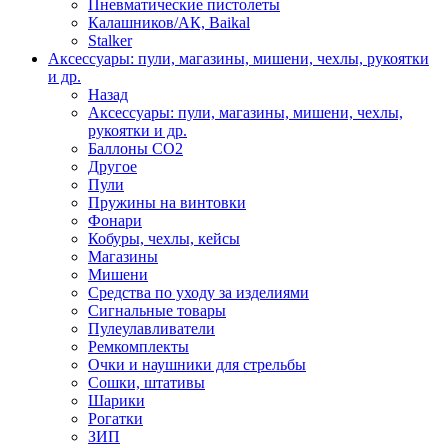
Пневматические пистолеты
Калашников/АК, Baikal
Stalker
Аксессуары: пули, магазины, мишени, чехлы, рукоятки
и др.
Назад
Аксессуары: пули, магазины, мишени, чехлы,
рукоятки и др.
Баллоны CO2
Другое
Пули
Пружины на винтовки
Фонари
Кобуры, чехлы, кейсы
Магазины
Мишени
Средства по уходу за изделиями
Сигнальные товары
Пулеулавливатели
Ремкомплекты
Очки и наушники для стрельбы
Сошки, штативы
Шарики
Рогатки
ЗИП