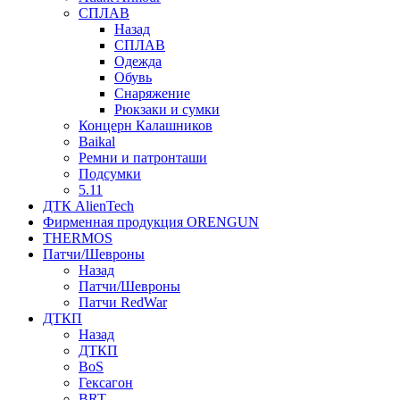
СПЛАВ
Назад
СПЛАВ
Одежда
Обувь
Снаряжение
Рюкзаки и сумки
Концерн Калашников
Baikal
Ремни и патронташи
Подсумки
5.11
ДТК AlienTech
Фирменная продукция ORENGUN
THERMOS
Патчи/Шевроны
Назад
Патчи/Шевроны
Патчи RedWar
ДТКП
Назад
ДТКП
BoS
Гексагон
BRT