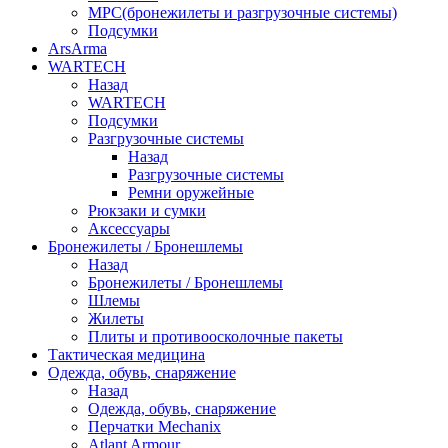
МРС(бронежилеты и разгрузочные системы)
Подсумки
ArsArma
WARTECH
Назад
WARTECH
Подсумки
Разгрузочные системы
Назад
Разгрузочные системы
Ремни оружейные
Рюкзаки и сумки
Аксессуары
Бронежилеты / Бронешлемы
Назад
Бронежилеты / Бронешлемы
Шлемы
Жилеты
Плиты и противоосколочные пакеты
Тактическая медицина
Одежда, обувь, снаряжение
Назад
Одежда, обувь, снаряжение
Перчатки Mechanix
Atlant Armour