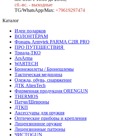
сб.-вс. - выходные
TG/WhatsApp/Max:
+7
9619297474
Каталог
Идеи подарков
ВОЛОНТЁРАМ
Фонарь Armytek PARMA C2IR PRO
ПРО ПУТЕШЕСТВИЯ
Триада-ТКО
ArsArma
WARTECH
Бронежилеты / Бронешлемы
Тактическая медицина
Одежда, обувь, снаряжение
ДТК AlienTech
Фирменная продукция ORENGUN
THERMOS
Патчи/Шевроны
ДТКП
Аксессуары для оружия
Оптические приборы и крепления
Лицензионное оружие
Лицензионные патроны
ЧИСТОGUN