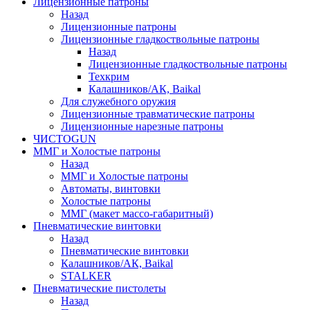
Лицензионные патроны
Назад
Лицензионные патроны
Лицензионные гладкоствольные патроны
Назад
Лицензионные гладкоствольные патроны
Техкрим
Калашников/АК, Baikal
Для служебного оружия
Лицензионные травматические патроны
Лицензионные нарезные патроны
ЧИСТОGUN
ММГ и Холостые патроны
Назад
ММГ и Холостые патроны
Автоматы, винтовки
Холостые патроны
ММГ (макет массо-габаритный)
Пневматические винтовки
Назад
Пневматические винтовки
Калашников/АК, Baikal
STALKER
Пневматические пистолеты
Назад