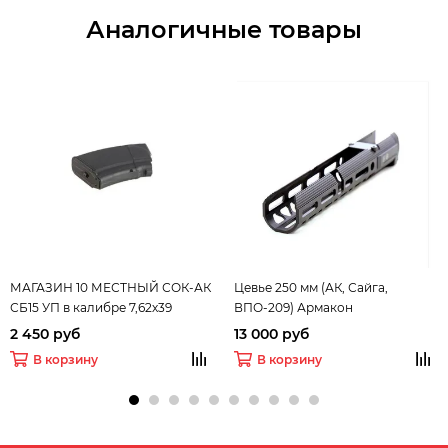
Аналогичные товары
МАГАЗИН 10 МЕСТНЫЙ СОК-АК
Цевье 250 мм (АК, Сайга,
СБ15 УП в калибре 7,62х39
ВПО-209) Армакон
(Сайга-7,62)
2 450 руб
13 000 руб
В корзину
В корзину