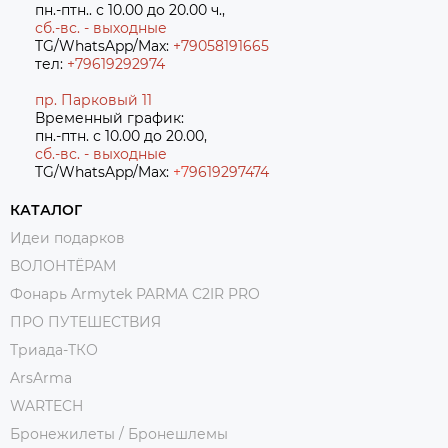
пн.-птн.. с 10.00 до 20.00 ч.,
сб.-вс. - выходные
TG/WhatsApp/Max:
+79058191665
тел:
+79619292974
пр. Парковый 11
Временный график:
пн.-птн. с 10.00 до 20.00,
сб.-вс. - выходные
TG/WhatsApp/Max:
+7
9619297474
КАТАЛОГ
Идеи подарков
ВОЛОНТЁРАМ
Фонарь Armytek PARMA C2IR PRO
ПРО ПУТЕШЕСТВИЯ
Триада-ТКО
ArsArma
WARTECH
Бронежилеты / Бронешлемы