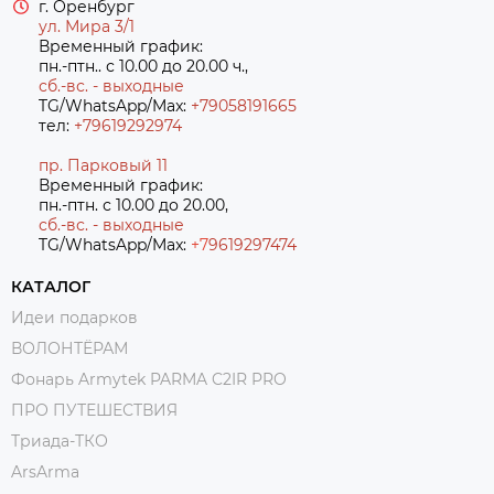
г. Оренбург
ул. Мира 3/1
Временный график:
пн.-птн.. с 10.00 до 20.00 ч.,
сб.-вс. - выходные
TG/WhatsApp/Max:
+79058191665
тел:
+79619292974
пр. Парковый 11
Временный график:
пн.-птн. с 10.00 до 20.00,
сб.-вс. - выходные
TG/WhatsApp/Max:
+7
9619297474
КАТАЛОГ
Идеи подарков
ВОЛОНТЁРАМ
Фонарь Armytek PARMA C2IR PRO
ПРО ПУТЕШЕСТВИЯ
Триада-ТКО
ArsArma