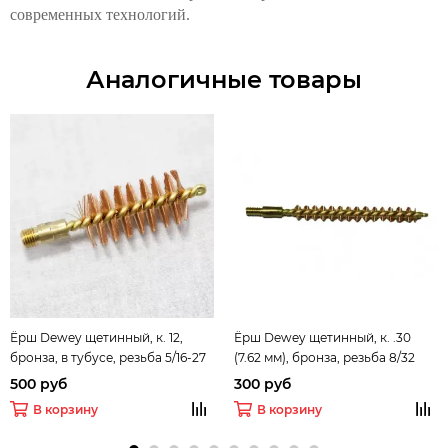
современных технологий.
Аналогичные товары
Ёрш Dewey щетинный, к. 12,
Ёрш Dewey щетинный, к. .30
бронза, в тубусе, резьба 5/16-27
(7.62 мм), бронза, резьба 8/32
(Папа)
(Папа)
500 руб
300 руб
В корзину
В корзину