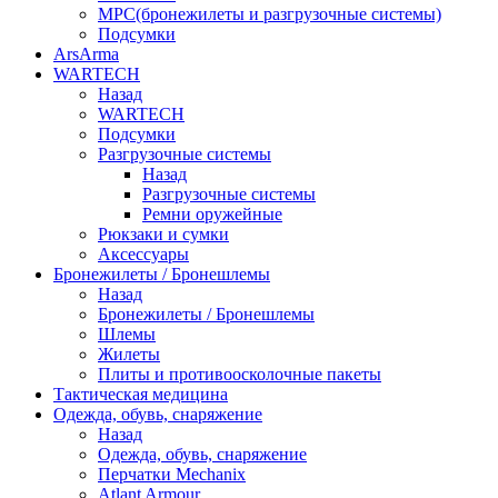
МРС(бронежилеты и разгрузочные системы)
Подсумки
ArsArma
WARTECH
Назад
WARTECH
Подсумки
Разгрузочные системы
Назад
Разгрузочные системы
Ремни оружейные
Рюкзаки и сумки
Аксессуары
Бронежилеты / Бронешлемы
Назад
Бронежилеты / Бронешлемы
Шлемы
Жилеты
Плиты и противоосколочные пакеты
Тактическая медицина
Одежда, обувь, снаряжение
Назад
Одежда, обувь, снаряжение
Перчатки Mechanix
Atlant Armour