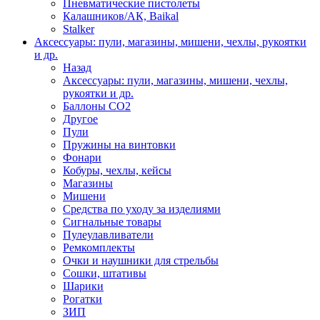
Пневматические пистолеты
Калашников/АК, Baikal
Stalker
Аксессуары: пули, магазины, мишени, чехлы, рукоятки
и др.
Назад
Аксессуары: пули, магазины, мишени, чехлы,
рукоятки и др.
Баллоны CO2
Другое
Пули
Пружины на винтовки
Фонари
Кобуры, чехлы, кейсы
Магазины
Мишени
Средства по уходу за изделиями
Сигнальные товары
Пулеулавливатели
Ремкомплекты
Очки и наушники для стрельбы
Сошки, штативы
Шарики
Рогатки
ЗИП