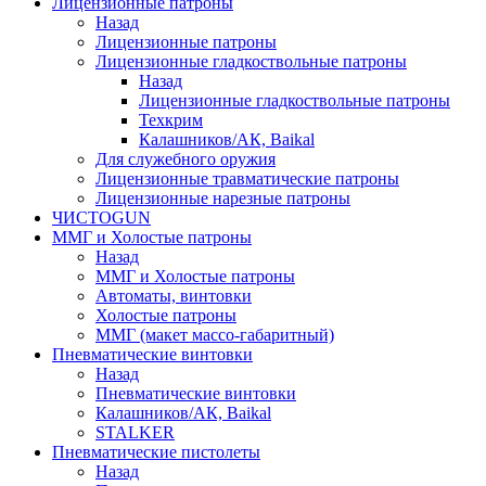
Лицензионные патроны
Назад
Лицензионные патроны
Лицензионные гладкоствольные патроны
Назад
Лицензионные гладкоствольные патроны
Техкрим
Калашников/АК, Baikal
Для служебного оружия
Лицензионные травматические патроны
Лицензионные нарезные патроны
ЧИСТОGUN
ММГ и Холостые патроны
Назад
ММГ и Холостые патроны
Автоматы, винтовки
Холостые патроны
ММГ (макет массо-габаритный)
Пневматические винтовки
Назад
Пневматические винтовки
Калашников/АК, Baikal
STALKER
Пневматические пистолеты
Назад