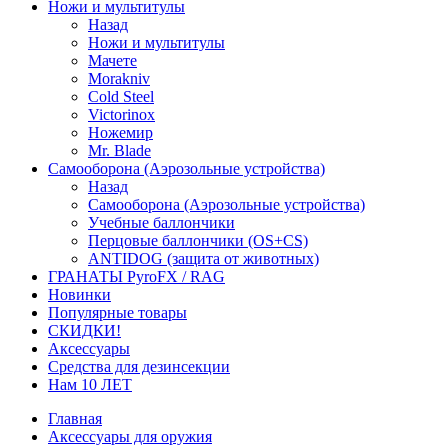
Ножи и мультитулы
Назад
Ножи и мультитулы
Мачете
Morakniv
Cold Steel
Victorinox
Ножемир
Mr. Blade
Самооборона (Аэрозольные устройства)
Назад
Самооборона (Аэрозольные устройства)
Учебные баллончики
Перцовые баллончики (OS+CS)
ANTIDOG (защита от животных)
ГРАНАТЫ PyroFX / RAG
Новинки
Популярные товары
СКИДКИ!
Аксессуары
Средства для дезинсекции
Нам 10 ЛЕТ
Главная
Аксессуары для оружия