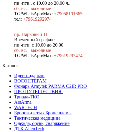
пн.-птн.. с 10.00 до 20.00 ч.,
сб.-вс. - выходные
TG/WhatsApp/Max:
+79058191665
тел:
+79619292974
пр. Парковый 11
Временный график:
пн.-птн. с 10.00 до 20.00,
сб.-вс. - выходные
TG/WhatsApp/Max:
+7
9619297474
Каталог
Идеи подарков
ВОЛОНТЁРАМ
Фонарь Armytek PARMA C2IR PRO
ПРО ПУТЕШЕСТВИЯ
Триада-ТКО
ArsArma
WARTECH
Бронежилеты / Бронешлемы
Тактическая медицина
Одежда, обувь, снаряжение
ДТК AlienTech