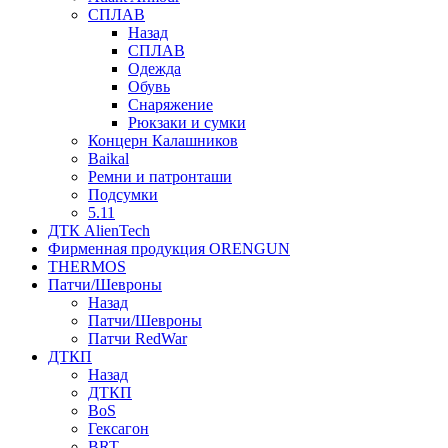
СПЛАВ
Назад
СПЛАВ
Одежда
Обувь
Снаряжение
Рюкзаки и сумки
Концерн Калашников
Baikal
Ремни и патронташи
Подсумки
5.11
ДТК AlienTech
Фирменная продукция ORENGUN
THERMOS
Патчи/Шевроны
Назад
Патчи/Шевроны
Патчи RedWar
ДТКП
Назад
ДТКП
BoS
Гексагон
BRT