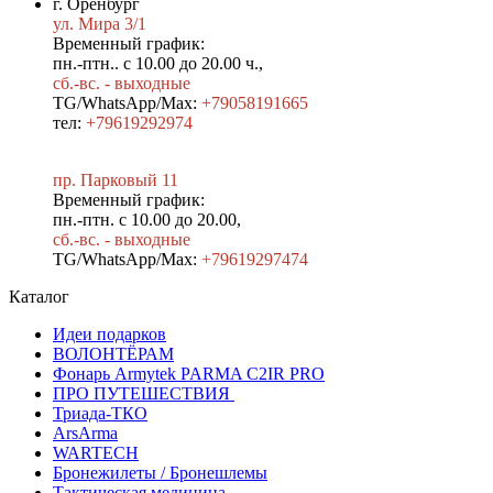
г. Оренбург
ул. Мира 3/1
Временный график:
пн.-птн.. с 10.00 до 20.00 ч.,
сб.-вс. - выходные
TG/WhatsApp/Max:
+79058191665
тел:
+79619292974
пр. Парковый 11
Временный график:
пн.-птн. с 10.00 до 20.00,
сб.-вс. - выходные
TG/WhatsApp/Max:
+7
9619297474
Каталог
Идеи подарков
ВОЛОНТЁРАМ
Фонарь Armytek PARMA C2IR PRO
ПРО ПУТЕШЕСТВИЯ
Триада-ТКО
ArsArma
WARTECH
Бронежилеты / Бронешлемы
Тактическая медицина