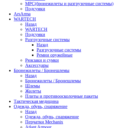
МРС(бронежилеты и разгрузочные системы)
Подсумки
ArsArma
WARTECH
Назад
WARTECH
Подсумки
Разгрузочные системы
Назад
Разгрузочные системы
Ремни оружейные
Рюкзаки и сумки
Аксессуары
Бронежилеты / Бронешлемы
Назад
Бронежилеты / Бронешлемы
Шлемы
Жилеты
Плиты и противоосколочные пакеты
Тактическая медицина
Одежда, обувь, снаряжение
Назад
Одежда, обувь, снаряжение
Перчатки Mechanix
Atlant Armour