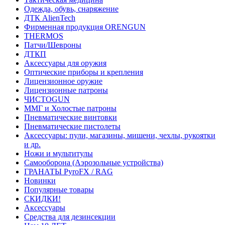
Одежда, обувь, снаряжение
ДТК AlienTech
Фирменная продукция ORENGUN
THERMOS
Патчи/Шевроны
ДТКП
Аксессуары для оружия
Оптические приборы и крепления
Лицензионное оружие
Лицензионные патроны
ЧИСТОGUN
ММГ и Холостые патроны
Пневматические винтовки
Пневматические пистолеты
Аксессуары: пули, магазины, мишени, чехлы, рукоятки
и др.
Ножи и мультитулы
Самооборона (Аэрозольные устройства)
ГРАНАТЫ PyroFX / RAG
Новинки
Популярные товары
СКИДКИ!
Аксессуары
Средства для дезинсекции