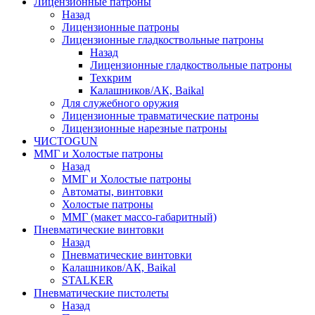
Лицензионные патроны
Назад
Лицензионные патроны
Лицензионные гладкоствольные патроны
Назад
Лицензионные гладкоствольные патроны
Техкрим
Калашников/АК, Baikal
Для служебного оружия
Лицензионные травматические патроны
Лицензионные нарезные патроны
ЧИСТОGUN
ММГ и Холостые патроны
Назад
ММГ и Холостые патроны
Автоматы, винтовки
Холостые патроны
ММГ (макет массо-габаритный)
Пневматические винтовки
Назад
Пневматические винтовки
Калашников/АК, Baikal
STALKER
Пневматические пистолеты
Назад