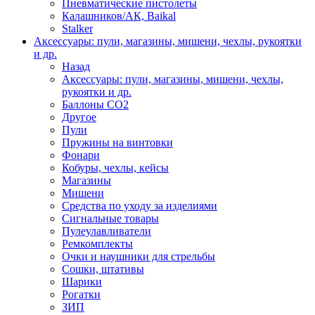
Пневматические пистолеты
Калашников/АК, Baikal
Stalker
Аксессуары: пули, магазины, мишени, чехлы, рукоятки
и др.
Назад
Аксессуары: пули, магазины, мишени, чехлы,
рукоятки и др.
Баллоны CO2
Другое
Пули
Пружины на винтовки
Фонари
Кобуры, чехлы, кейсы
Магазины
Мишени
Средства по уходу за изделиями
Сигнальные товары
Пулеулавливатели
Ремкомплекты
Очки и наушники для стрельбы
Сошки, штативы
Шарики
Рогатки
ЗИП