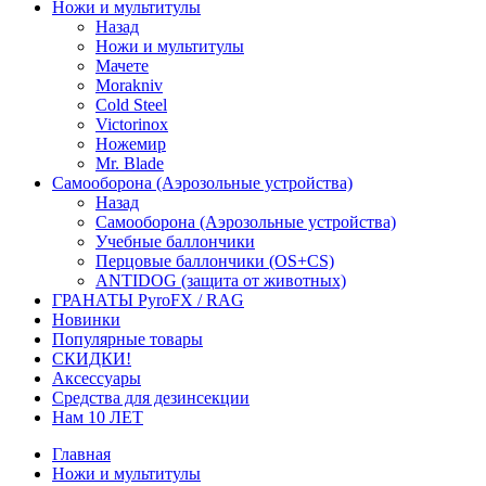
Ножи и мультитулы
Назад
Ножи и мультитулы
Мачете
Morakniv
Cold Steel
Victorinox
Ножемир
Mr. Blade
Самооборона (Аэрозольные устройства)
Назад
Самооборона (Аэрозольные устройства)
Учебные баллончики
Перцовые баллончики (OS+CS)
ANTIDOG (защита от животных)
ГРАНАТЫ PyroFX / RAG
Новинки
Популярные товары
СКИДКИ!
Аксессуары
Средства для дезинсекции
Нам 10 ЛЕТ
Главная
Ножи и мультитулы