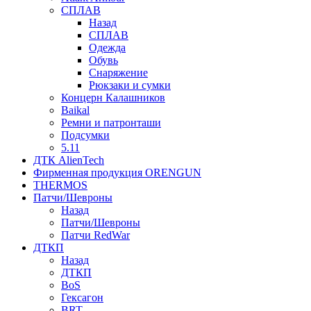
СПЛАВ
Назад
СПЛАВ
Одежда
Обувь
Снаряжение
Рюкзаки и сумки
Концерн Калашников
Baikal
Ремни и патронташи
Подсумки
5.11
ДТК AlienTech
Фирменная продукция ORENGUN
THERMOS
Патчи/Шевроны
Назад
Патчи/Шевроны
Патчи RedWar
ДТКП
Назад
ДТКП
BoS
Гексагон
BRT