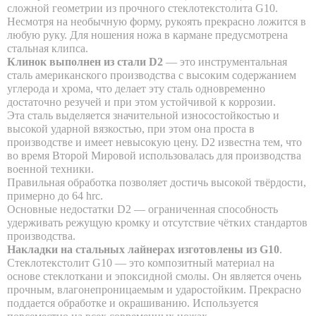
сложной геометрии из прочного стеклотекстолита G10.
Несмотря на необычную форму, рукоять прекрасно ложится в
любую руку. Для ношения ножа в кармане предусмотрена
стальная клипса.
Клинок выполнен из стали D2
— это инструментальная
сталь американского производства с высоким содержанием
углерода и хрома, что делает эту сталь одновременно
достаточно резучей и при этом устойчивой к коррозии.
Эта сталь выделяется значительной износостойкостью и
высокой ударной вязкостью, при этом она проста в
производстве и имеет невысокую цену. D2 известна тем, что
во время Второй Мировой использовалась для производства
военной техники.
Правильная обработка позволяет достичь высокой твёрдости,
примерно до 64 hrc.
Основные недостатки D2 — ограниченная способность
удерживать режущую кромку и отсутствие чётких стандартов
производства.
Накладки на стальных лайнерах изготовлены из G10
.
Стеклотекстолит G10 — это композитный материал на
основе стеклоткани и эпоксидной смолы. Он является очень
прочным, влагонепроницаемым и ударостойким. Прекрасно
поддается обработке и окрашиванию. Используется