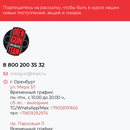
Подпишитесь на рассылку, чтобы быть в курсе наших
новых поступлений, акций и скидок.
8 800 200 35 32
orengun@mail.ru
г. Оренбург
ул. Мира 3/1
Временный график:
пн.-птн.. с 10.00 до 20.00 ч.,
сб.-вс. - выходные
TG/WhatsApp/Max:
+79058191665
тел:
+79619292974
пр. Парковый 11
Временный график: