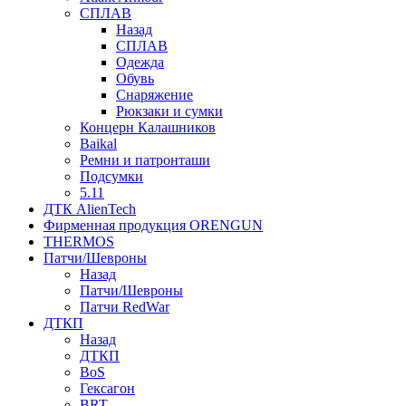
СПЛАВ
Назад
СПЛАВ
Одежда
Обувь
Снаряжение
Рюкзаки и сумки
Концерн Калашников
Baikal
Ремни и патронташи
Подсумки
5.11
ДТК AlienTech
Фирменная продукция ORENGUN
THERMOS
Патчи/Шевроны
Назад
Патчи/Шевроны
Патчи RedWar
ДТКП
Назад
ДТКП
BoS
Гексагон
BRT