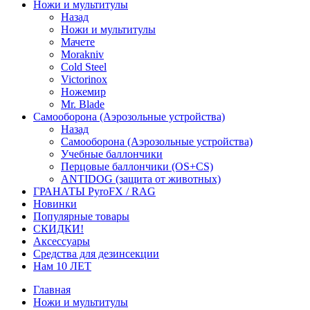
Ножи и мультитулы
Назад
Ножи и мультитулы
Мачете
Morakniv
Cold Steel
Victorinox
Ножемир
Mr. Blade
Самооборона (Аэрозольные устройства)
Назад
Самооборона (Аэрозольные устройства)
Учебные баллончики
Перцовые баллончики (OS+CS)
ANTIDOG (защита от животных)
ГРАНАТЫ PyroFX / RAG
Новинки
Популярные товары
СКИДКИ!
Аксессуары
Средства для дезинсекции
Нам 10 ЛЕТ
Главная
Ножи и мультитулы