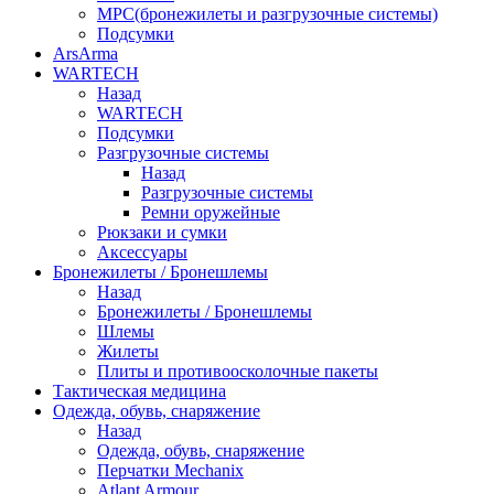
МРС(бронежилеты и разгрузочные системы)
Подсумки
ArsArma
WARTECH
Назад
WARTECH
Подсумки
Разгрузочные системы
Назад
Разгрузочные системы
Ремни оружейные
Рюкзаки и сумки
Аксессуары
Бронежилеты / Бронешлемы
Назад
Бронежилеты / Бронешлемы
Шлемы
Жилеты
Плиты и противоосколочные пакеты
Тактическая медицина
Одежда, обувь, снаряжение
Назад
Одежда, обувь, снаряжение
Перчатки Mechanix
Atlant Armour