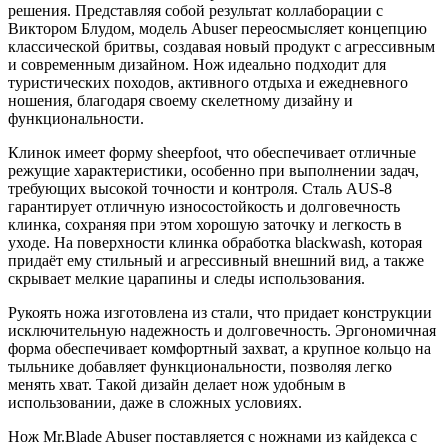
решения. Представляя собой результат коллаборации с
Виктором Блудом, модель Abuser переосмысляет концепцию
классической бритвы, создавая новый продукт с агрессивным
и современным дизайном. Нож идеально подходит для
туристических походов, активного отдыха и ежедневного
ношения, благодаря своему скелетному дизайну и
функциональности.
Клинок имеет форму sheepfoot, что обеспечивает отличные
режущие характеристики, особенно при выполнении задач,
требующих высокой точности и контроля. Сталь AUS-8
гарантирует отличную износостойкость и долговечность
клинка, сохраняя при этом хорошую заточку и легкость в
уходе. На поверхности клинка обработка blackwash, которая
придаёт ему стильный и агрессивный внешний вид, а также
скрывает мелкие царапины и следы использования.
Рукоять ножа изготовлена из стали, что придает конструкции
исключительную надежность и долговечность. Эргономичная
форма обеспечивает комфортный захват, а крупное кольцо на
тыльнике добавляет функциональности, позволяя легко
менять хват. Такой дизайн делает нож удобным в
использовании, даже в сложных условиях.
Нож Mr.Blade Abuser поставляется с ножнами из кайдекса с