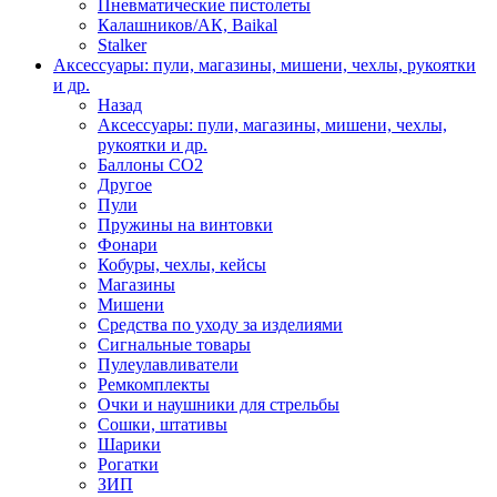
Пневматические пистолеты
Калашников/АК, Baikal
Stalker
Аксессуары: пули, магазины, мишени, чехлы, рукоятки
и др.
Назад
Аксессуары: пули, магазины, мишени, чехлы,
рукоятки и др.
Баллоны CO2
Другое
Пули
Пружины на винтовки
Фонари
Кобуры, чехлы, кейсы
Магазины
Мишени
Средства по уходу за изделиями
Сигнальные товары
Пулеулавливатели
Ремкомплекты
Очки и наушники для стрельбы
Сошки, штативы
Шарики
Рогатки
ЗИП