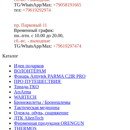
TG/WhatsApp/Max:
+79058191665
тел:
+79619292974
пр. Парковый 11
Временный график:
пн.-птн. с 10.00 до 20.00,
сб.-вс. - выходные
TG/WhatsApp/Max:
+7
9619297474
Каталог
Идеи подарков
ВОЛОНТЁРАМ
Фонарь Armytek PARMA C2IR PRO
ПРО ПУТЕШЕСТВИЯ
Триада-ТКО
ArsArma
WARTECH
Бронежилеты / Бронешлемы
Тактическая медицина
Одежда, обувь, снаряжение
ДТК AlienTech
Фирменная продукция ORENGUN
THERMOS