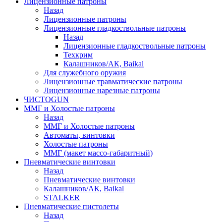
Лицензионные патроны
Назад
Лицензионные патроны
Лицензионные гладкоствольные патроны
Назад
Лицензионные гладкоствольные патроны
Техкрим
Калашников/АК, Baikal
Для служебного оружия
Лицензионные травматические патроны
Лицензионные нарезные патроны
ЧИСТОGUN
ММГ и Холостые патроны
Назад
ММГ и Холостые патроны
Автоматы, винтовки
Холостые патроны
ММГ (макет массо-габаритный)
Пневматические винтовки
Назад
Пневматические винтовки
Калашников/АК, Baikal
STALKER
Пневматические пистолеты
Назад