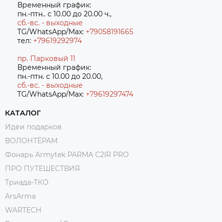
Временный график:
пн.-птн.. с 10.00 до 20.00 ч.,
сб.-вс. - выходные
TG/WhatsApp/Max:
+79058191665
тел:
+79619292974
пр. Парковый 11
Временный график:
пн.-птн. с 10.00 до 20.00,
сб.-вс. - выходные
TG/WhatsApp/Max:
+7
9619297474
КАТАЛОГ
Идеи подарков
ВОЛОНТЁРАМ
Фонарь Armytek PARMA C2IR PRO
ПРО ПУТЕШЕСТВИЯ
Триада-ТКО
ArsArma
WARTECH