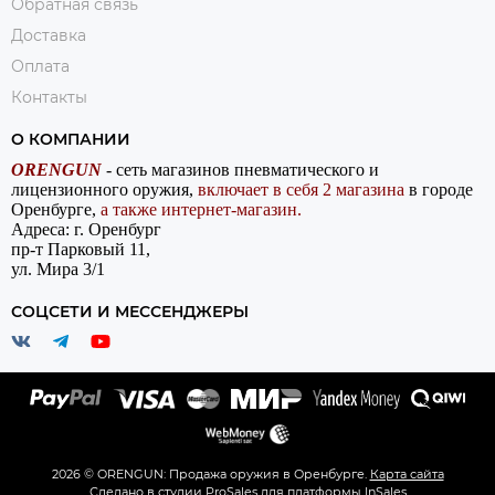
Обратная связь
Доставка
Оплата
Контакты
О КОМПАНИИ
ORENGUN
- сеть магазинов пневматического и
лицензионного оружия,
включает в себя 2 магазина
в городе
Оренбурге,
а также интернет-магазин.
Адреса: г. Оренбург
пр-т Парковый 11,
ул. Мира 3/1
СОЦСЕТИ И МЕССЕНДЖЕРЫ
2026 © ORENGUN: Продажа оружия в Оренбурге.
Карта сайта
Сделано в студии
ProSales
для платформы
InSales