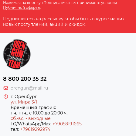
Нажимая на кнопку «Подписаться» вы принимаете условия
Публичной оферты
.
Подпишитесь на рассылку, чтобы быть в курсе наших
новых поступлений, акций и скидок.
8 800 200 35 32
orengun@mail.ru
г. Оренбург
ул. Мира 3/1
Временный график:
пн.-птн.. с 10.00 до 20.00 ч.,
сб.-вс. - выходные
TG/WhatsApp/Max:
+79058191665
тел:
+79619292974