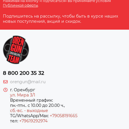
Нажимая на кнопку «Подписаться» вы принимаете условия
Публичной оферты
.
Подпишитесь на рассылку, чтобы быть в курсе наших
новых поступлений, акций и скидок.
8 800 200 35 32
orengun@mail.ru
г. Оренбург
ул. Мира 3/1
Временный график:
пн.-птн.. с 10.00 до 20.00 ч.,
сб.-вс. - выходные
TG/WhatsApp/Max:
+79058191665
тел:
+79619292974