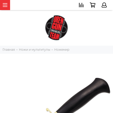
Главная
Ножи и мультитулы
Ножемир