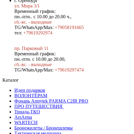
г. Оренбург
ул. Мира 3/1
Временный график:
пн.-птн.. с 10.00 до 20.00 ч.,
сб.-вс. - выходные
TG/WhatsApp/Max:
+79058191665
тел:
+79619292974
пр. Парковый 11
Временный график:
пн.-птн. с 10.00 до 20.00,
сб.-вс. - выходные
TG/WhatsApp/Max:
+7
9619297474
Каталог
Идеи подарков
ВОЛОНТЁРАМ
Фонарь Armytek PARMA C2IR PRO
ПРО ПУТЕШЕСТВИЯ
Триада-ТКО
ArsArma
WARTECH
Бронежилеты / Бронешлемы
Тактическая медицина