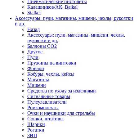
Пневматические пистолеты
Калашников/АК, Baikal
Stalker
Аксессуары: пули, магазины, мишени, чехлы, рукоятки
и др.
Назад
Аксессуары: пули, магазины, мишени, чехлы,
рукоятки и др.
Баллоны CO2
Другое
Пули
Пружины на винтовки
Фонари
Кобуры, чехлы, кейсы
Магазины
Мишени
Средства по уходу за изделиями
Сигнальные товары
Пулеулавливатели
Ремкомплекты
Очки и наушники для стрельбы
Сошки, штативы
Шарики
Рогатки
ЗИП