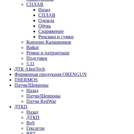
СПЛАВ
Назад
СПЛАВ
Одежда
Обувь
Снаряжение
Рюкзаки и сумки
Концерн Калашников
Baikal
Ремни и патронташи
Подсумки
5.11
ДТК AlienTech
Фирменная продукция ORENGUN
THERMOS
Патчи/Шевроны
Назад
Патчи/Шевроны
Патчи RedWar
ДТКП
Назад
ДТКП
BoS
Гексагон
BRT