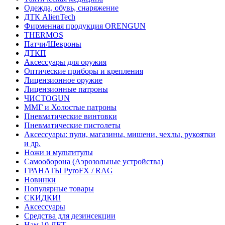
Одежда, обувь, снаряжение
ДТК AlienTech
Фирменная продукция ORENGUN
THERMOS
Патчи/Шевроны
ДТКП
Аксессуары для оружия
Оптические приборы и крепления
Лицензионное оружие
Лицензионные патроны
ЧИСТОGUN
ММГ и Холостые патроны
Пневматические винтовки
Пневматические пистолеты
Аксессуары: пули, магазины, мишени, чехлы, рукоятки
и др.
Ножи и мультитулы
Самооборона (Аэрозольные устройства)
ГРАНАТЫ PyroFX / RAG
Новинки
Популярные товары
СКИДКИ!
Аксессуары
Средства для дезинсекции
Нам 10 ЛЕТ