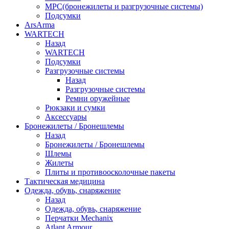
МРС(бронежилеты и разгрузочные системы)
Подсумки
ArsArma
WARTECH
Назад
WARTECH
Подсумки
Разгрузочные системы
Назад
Разгрузочные системы
Ремни оружейные
Рюкзаки и сумки
Аксессуары
Бронежилеты / Бронешлемы
Назад
Бронежилеты / Бронешлемы
Шлемы
Жилеты
Плиты и противоосколочные пакеты
Тактическая медицина
Одежда, обувь, снаряжение
Назад
Одежда, обувь, снаряжение
Перчатки Mechanix
Atlant Armour