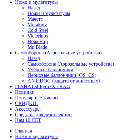
Ножи и мультитулы
Назад
Ножи и мультитулы
Мачете
Morakniv
Cold Steel
Victorinox
Ножемир
Mr. Blade
Самооборона (Аэрозольные устройства)
Назад
Самооборона (Аэрозольные устройства)
Учебные баллончики
Перцовые баллончики (OS+CS)
ANTIDOG (защита от животных)
ГРАНАТЫ PyroFX / RAG
Новинки
Популярные товары
СКИДКИ!
Аксессуары
Средства для дезинсекции
Нам 10 ЛЕТ
Главная
Ножи и мультитулы