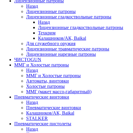
Лицензионные патроны
Назад
Лицензионные патроны
Лицензионные гладкоствольные патроны
Назад
Лицензионные гладкоствольные патроны
Техкрим
Калашников/АК, Baikal
Для служебного оружия
Лицензионные травматические патроны
Лицензионные нарезные патроны
ЧИСТОGUN
ММГ и Холостые патроны
Назад
ММГ и Холостые патроны
Автоматы, винтовки
Холостые патроны
ММГ (макет массо-габаритный)
Пневматические винтовки
Назад
Пневматические винтовки
Калашников/АК, Baikal
STALKER
Пневматические пистолеты
Назад