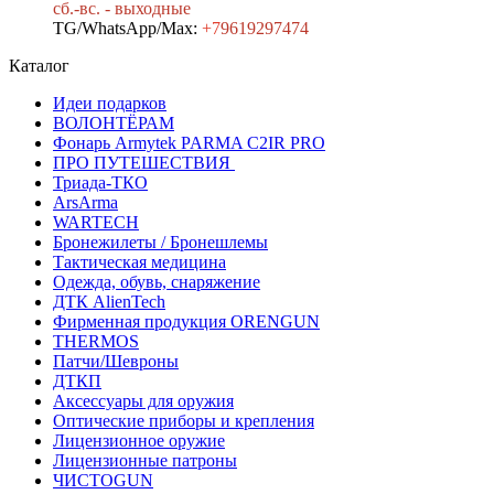
сб.-вс. - выходные
TG/WhatsApp/Max:
+7
9619297474
Каталог
Идеи подарков
ВОЛОНТЁРАМ
Фонарь Armytek PARMA C2IR PRO
ПРО ПУТЕШЕСТВИЯ
Триада-ТКО
ArsArma
WARTECH
Бронежилеты / Бронешлемы
Тактическая медицина
Одежда, обувь, снаряжение
ДТК AlienTech
Фирменная продукция ORENGUN
THERMOS
Патчи/Шевроны
ДТКП
Аксессуары для оружия
Оптические приборы и крепления
Лицензионное оружие
Лицензионные патроны
ЧИСТОGUN