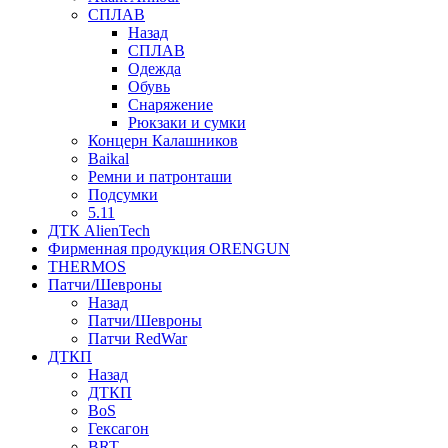
СПЛАВ
Назад
СПЛАВ
Одежда
Обувь
Снаряжение
Рюкзаки и сумки
Концерн Калашников
Baikal
Ремни и патронташи
Подсумки
5.11
ДТК AlienTech
Фирменная продукция ORENGUN
THERMOS
Патчи/Шевроны
Назад
Патчи/Шевроны
Патчи RedWar
ДТКП
Назад
ДТКП
BoS
Гексагон
BRT