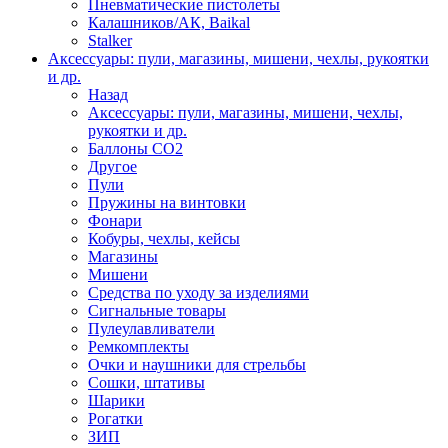
Пневматические пистолеты
Калашников/АК, Baikal
Stalker
Аксессуары: пули, магазины, мишени, чехлы, рукоятки
и др.
Назад
Аксессуары: пули, магазины, мишени, чехлы,
рукоятки и др.
Баллоны CO2
Другое
Пули
Пружины на винтовки
Фонари
Кобуры, чехлы, кейсы
Магазины
Мишени
Средства по уходу за изделиями
Сигнальные товары
Пулеулавливатели
Ремкомплекты
Очки и наушники для стрельбы
Сошки, штативы
Шарики
Рогатки
ЗИП