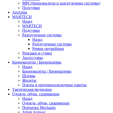
МРС(бронежилеты и разгрузочные системы)
Подсумки
ArsArma
WARTECH
Назад
WARTECH
Подсумки
Разгрузочные системы
Назад
Разгрузочные системы
Ремни оружейные
Рюкзаки и сумки
Аксессуары
Бронежилеты / Бронешлемы
Назад
Бронежилеты / Бронешлемы
Шлемы
Жилеты
Плиты и противоосколочные пакеты
Тактическая медицина
Одежда, обувь, снаряжение
Назад
Одежда, обувь, снаряжение
Перчатки Mechanix
Atlant Armour