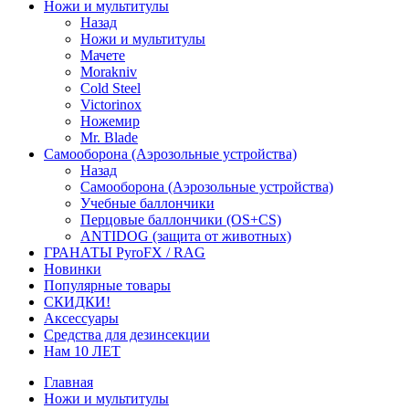
Ножи и мультитулы
Назад
Ножи и мультитулы
Мачете
Morakniv
Cold Steel
Victorinox
Ножемир
Mr. Blade
Самооборона (Аэрозольные устройства)
Назад
Самооборона (Аэрозольные устройства)
Учебные баллончики
Перцовые баллончики (OS+CS)
ANTIDOG (защита от животных)
ГРАНАТЫ PyroFX / RAG
Новинки
Популярные товары
СКИДКИ!
Аксессуары
Средства для дезинсекции
Нам 10 ЛЕТ
Главная
Ножи и мультитулы