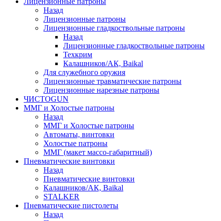
Лицензионные патроны
Назад
Лицензионные патроны
Лицензионные гладкоствольные патроны
Назад
Лицензионные гладкоствольные патроны
Техкрим
Калашников/АК, Baikal
Для служебного оружия
Лицензионные травматические патроны
Лицензионные нарезные патроны
ЧИСТОGUN
ММГ и Холостые патроны
Назад
ММГ и Холостые патроны
Автоматы, винтовки
Холостые патроны
ММГ (макет массо-габаритный)
Пневматические винтовки
Назад
Пневматические винтовки
Калашников/АК, Baikal
STALKER
Пневматические пистолеты
Назад