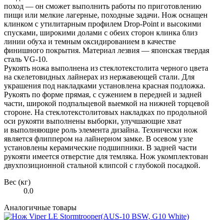
поход — он сможет выполнить работы по приготовлению
пищи или мелкие лагерные, походные задачи. Нож оснащен
клинком с утилитарным профилем Drop-Point и высокими
спусками, широкими долами с обеих сторон клинка близ
линии обуха и темным оксидированием в качестве
финишного покрытия. Материал лезвия — японская твердая
сталь VG-10.
Рукоять ножа выполнена из стеклотекстолита черного цвета
на скелетовидных лайнерах из нержавеющей стали. Для
украшения под накладками установлена красная подложка.
Рукоять по форме прямая, с сужением в передней и задней
части, широкой подпальцевой выемкой на нижней торцевой
стороне. На стеклотекстолитовых накладках по продольной
оси рукояти выполнены выборки, улучшающие хват
и выполняющие роль элемента дизайна. Технически нож
является флиппером на лайнерном замке. В осевом узле
установлены керамические подшипники. В задней части
рукояти имеется отверстие для темляка. Нож укомплектован
двухпозиционной стальной клипсой с глубокой посадкой.
Вес (кг)
0.0
Аналогичные товары