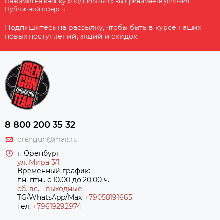
Нажимая на кнопку «Подписаться» вы принимаете условия
Публичной оферты
.
Подпишитесь на рассылку, чтобы быть в курсе наших
новых поступлений, акций и скидок.
8 800 200 35 32
orengun@mail.ru
г. Оренбург
ул. Мира 3/1
Временный график:
пн.-птн.. с 10.00 до 20.00 ч.,
сб.-вс. - выходные
TG/WhatsApp/Max:
+79058191665
тел:
+79619292974