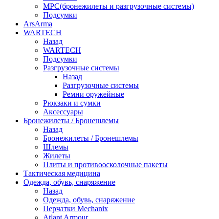
МРС(бронежилеты и разгрузочные системы)
Подсумки
ArsArma
WARTECH
Назад
WARTECH
Подсумки
Разгрузочные системы
Назад
Разгрузочные системы
Ремни оружейные
Рюкзаки и сумки
Аксессуары
Бронежилеты / Бронешлемы
Назад
Бронежилеты / Бронешлемы
Шлемы
Жилеты
Плиты и противоосколочные пакеты
Тактическая медицина
Одежда, обувь, снаряжение
Назад
Одежда, обувь, снаряжение
Перчатки Mechanix
Atlant Armour