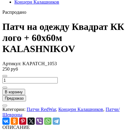
Концерн Калашников
Распродано
Патч на одежду Квадрат КК
лого + 60х60м
KALASHNIKOV
Артикул:
KАPATCH_1053
250 руб
В корзину
Предзаказ
Категории:
Патчи RedWar
,
Концерн Калашников
,
Патчи/
Шевроны
ОПИСАНИЕ