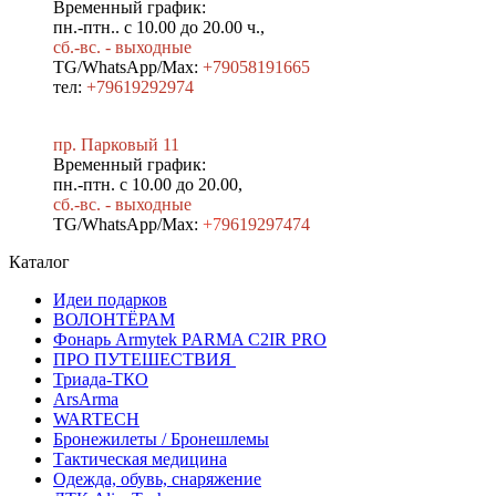
Временный график:
пн.-птн.. с 10.00 до 20.00 ч.,
сб.-вс. - выходные
TG/WhatsApp/Max:
+79058191665
тел:
+79619292974
пр. Парковый 11
Временный график:
пн.-птн. с 10.00 до 20.00,
сб.-вс. - выходные
TG/WhatsApp/Max:
+7
9619297474
Каталог
Идеи подарков
ВОЛОНТЁРАМ
Фонарь Armytek PARMA C2IR PRO
ПРО ПУТЕШЕСТВИЯ
Триада-ТКО
ArsArma
WARTECH
Бронежилеты / Бронешлемы
Тактическая медицина
Одежда, обувь, снаряжение