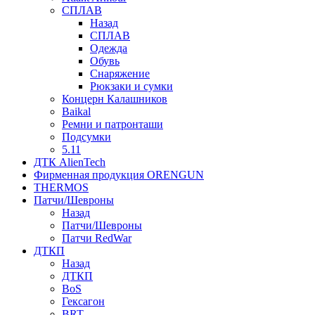
СПЛАВ
Назад
СПЛАВ
Одежда
Обувь
Снаряжение
Рюкзаки и сумки
Концерн Калашников
Baikal
Ремни и патронташи
Подсумки
5.11
ДТК AlienTech
Фирменная продукция ORENGUN
THERMOS
Патчи/Шевроны
Назад
Патчи/Шевроны
Патчи RedWar
ДТКП
Назад
ДТКП
BoS
Гексагон
BRT