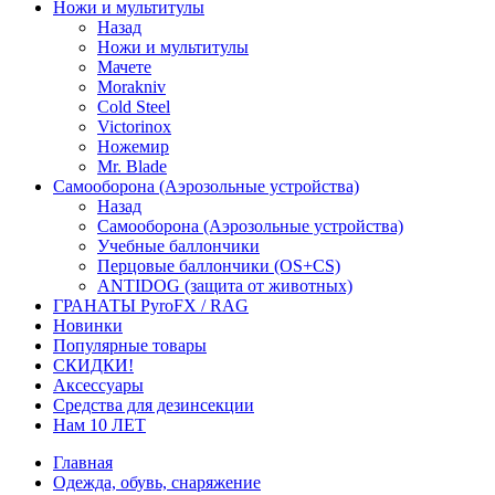
Ножи и мультитулы
Назад
Ножи и мультитулы
Мачете
Morakniv
Cold Steel
Victorinox
Ножемир
Mr. Blade
Самооборона (Аэрозольные устройства)
Назад
Самооборона (Аэрозольные устройства)
Учебные баллончики
Перцовые баллончики (OS+CS)
ANTIDOG (защита от животных)
ГРАНАТЫ PyroFX / RAG
Новинки
Популярные товары
СКИДКИ!
Аксессуары
Средства для дезинсекции
Нам 10 ЛЕТ
Главная
Одежда, обувь, снаряжение