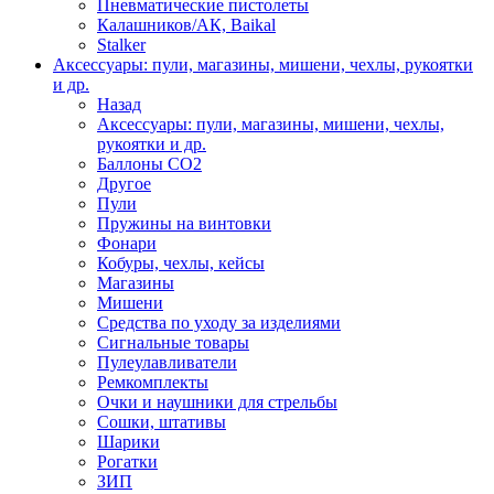
Пневматические пистолеты
Калашников/АК, Baikal
Stalker
Аксессуары: пули, магазины, мишени, чехлы, рукоятки
и др.
Назад
Аксессуары: пули, магазины, мишени, чехлы,
рукоятки и др.
Баллоны CO2
Другое
Пули
Пружины на винтовки
Фонари
Кобуры, чехлы, кейсы
Магазины
Мишени
Средства по уходу за изделиями
Сигнальные товары
Пулеулавливатели
Ремкомплекты
Очки и наушники для стрельбы
Сошки, штативы
Шарики
Рогатки
ЗИП