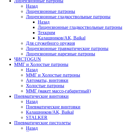
Лицензионные патроны
Назад
Лицензионные патроны
Лицензионные гладкоствольные патроны
Назад
Лицензионные гладкоствольные патроны
Техкрим
Калашников/АК, Baikal
Для служебного оружия
Лицензионные травматические патроны
Лицензионные нарезные патроны
ЧИСТОGUN
ММГ и Холостые патроны
Назад
ММГ и Холостые патроны
Автоматы, винтовки
Холостые патроны
ММГ (макет массо-габаритный)
Пневматические винтовки
Назад
Пневматические винтовки
Калашников/АК, Baikal
STALKER
Пневматические пистолеты
Назад