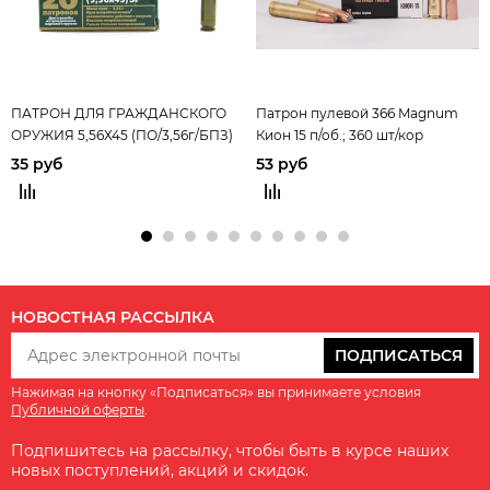
ПАТРОН ДЛЯ ГРАЖДАНСКОГО
Патрон пулевой 366 Magnum
ОРУЖИЯ 5,56Х45 (ПО/3,56г/БПЗ)
Кион 15 п/об.; 360 шт/кор
35 руб
53 руб
НОВОСТНАЯ РАССЫЛКА
ПОДПИСАТЬСЯ
Нажимая на кнопку «Подписаться» вы принимаете условия
Публичной оферты
.
Подпишитесь на рассылку, чтобы быть в курсе наших
новых поступлений, акций и скидок.