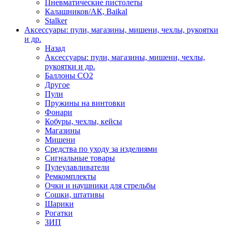
Пневматические пистолеты
Калашников/АК, Baikal
Stalker
Аксессуары: пули, магазины, мишени, чехлы, рукоятки
и др.
Назад
Аксессуары: пули, магазины, мишени, чехлы,
рукоятки и др.
Баллоны CO2
Другое
Пули
Пружины на винтовки
Фонари
Кобуры, чехлы, кейсы
Магазины
Мишени
Средства по уходу за изделиями
Сигнальные товары
Пулеулавливатели
Ремкомплекты
Очки и наушники для стрельбы
Сошки, штативы
Шарики
Рогатки
ЗИП