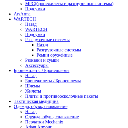
МРС(бронежилеты и разгрузочные системы)
Подсумки
ArsArma
WARTECH
Назад
WARTECH
Подсумки
Разгрузочные системы
Назад
Разгрузочные системы
Ремни оружейные
Рюкзаки и сумки
Аксессуары
Бронежилеты / Бронешлемы
Назад
Бронежилеты / Бронешлемы
Шлемы
Жилеты
Плиты и противоосколочные пакеты
Тактическая медицина
Одежда, обувь, снаряжение
Назад
Одежда, обувь, снаряжение
Перчатки Mechanix
Atlant Armour