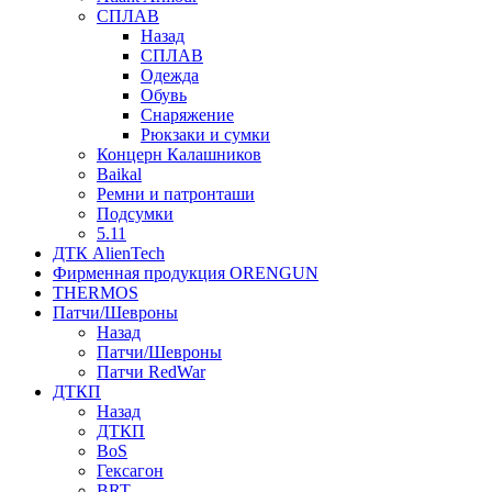
СПЛАВ
Назад
СПЛАВ
Одежда
Обувь
Снаряжение
Рюкзаки и сумки
Концерн Калашников
Baikal
Ремни и патронташи
Подсумки
5.11
ДТК AlienTech
Фирменная продукция ORENGUN
THERMOS
Патчи/Шевроны
Назад
Патчи/Шевроны
Патчи RedWar
ДТКП
Назад
ДТКП
BoS
Гексагон
BRT