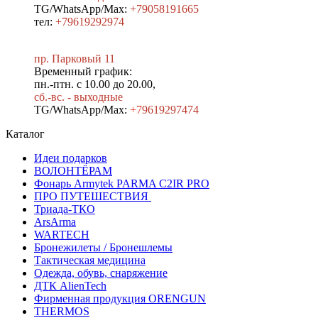
TG/WhatsApp/Max:
+79058191665
тел:
+79619292974
пр. Парковый 11
Временный график:
пн.-птн. с 10.00 до 20.00,
сб.-вс. - выходные
TG/WhatsApp/Max:
+7
9619297474
Каталог
Идеи подарков
ВОЛОНТЁРАМ
Фонарь Armytek PARMA C2IR PRO
ПРО ПУТЕШЕСТВИЯ
Триада-ТКО
ArsArma
WARTECH
Бронежилеты / Бронешлемы
Тактическая медицина
Одежда, обувь, снаряжение
ДТК AlienTech
Фирменная продукция ORENGUN
THERMOS