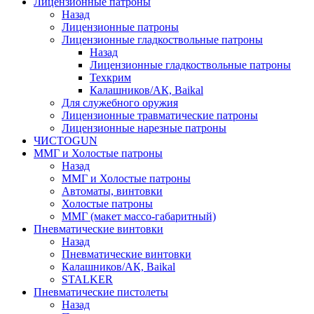
Лицензионные патроны
Назад
Лицензионные патроны
Лицензионные гладкоствольные патроны
Назад
Лицензионные гладкоствольные патроны
Техкрим
Калашников/АК, Baikal
Для служебного оружия
Лицензионные травматические патроны
Лицензионные нарезные патроны
ЧИСТОGUN
ММГ и Холостые патроны
Назад
ММГ и Холостые патроны
Автоматы, винтовки
Холостые патроны
ММГ (макет массо-габаритный)
Пневматические винтовки
Назад
Пневматические винтовки
Калашников/АК, Baikal
STALKER
Пневматические пистолеты
Назад