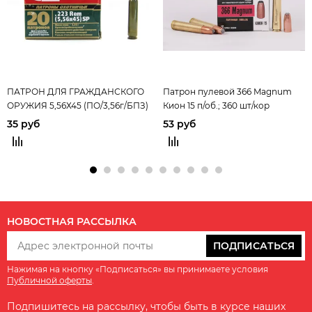
ПАТРОН ДЛЯ ГРАЖДАНСКОГО
Патрон пулевой 366 Magnum
ОРУЖИЯ 5,56Х45 (ПО/3,56г/БПЗ)
Кион 15 п/об.; 360 шт/кор
35 руб
53 руб
НОВОСТНАЯ РАССЫЛКА
ПОДПИСАТЬСЯ
Нажимая на кнопку «Подписаться» вы принимаете условия
Публичной оферты
.
Подпишитесь на рассылку, чтобы быть в курсе наших