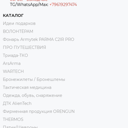
TG/WhatsApp/Max:
+7
9619297474
КАТАЛОГ
Идеи подарков
ВОЛОНТЁРАМ
Фонарь Armytek PARMA C2IR PRO
ПРО ПУТЕШЕСТВИЯ
Триада-ТКО
ArsArma
WARTECH
Бронежилеты / Бронешлемы
Тактическая медицина
Одежда, обувь, снаряжение
ДТК AlienTech
Фирменная продукция ORENGUN
THERMOS
Патчи/Шевроны