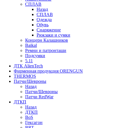
СПЛАВ
Назад
СПЛАВ
Одежда
Обувь
Снаряжение
Рюкзаки и сумки
Концерн Калашников
Baikal
Ремни и патронташи
Подсумки
5.11
ДТК AlienTech
Фирменная продукция ORENGUN
THERMOS
Патчи/Шевроны
Назад
Патчи/Шевроны
Патчи RedWar
ДТКП
Назад
ДТКП
BoS
Гексагон
BRT