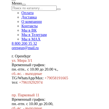
Меню
Оплата
Доставка
О компании
Контакты
Мы в ВК
Мы в Телеграм
Мы в МAX
8 800 200 35 32
orengun@mail.ru
г. Оренбург
ул. Мира 3/1
Временный график:
пн.-птн.. с 10.00 до 20.00 ч.,
сб.-вс. - выходные
TG/WhatsApp/Max:
+79058191665
тел:
+79619292974
пр. Парковый 11
Временный график:
пн.-птн. с 10.00 до 20.00,
сб.-вс. - выходные