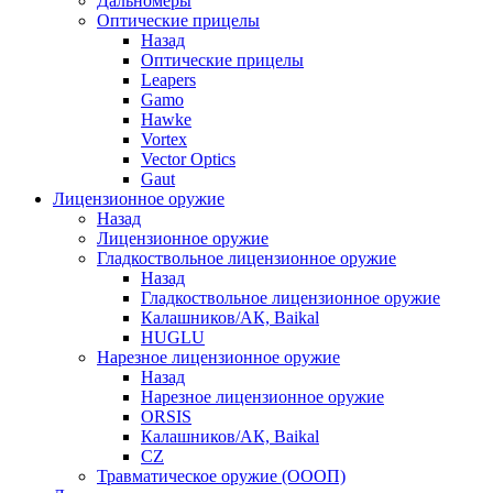
Дальномеры
Оптические прицелы
Назад
Оптические прицелы
Leapers
Gamo
Hawke
Vortex
Vector Optics
Gaut
Лицензионное оружие
Назад
Лицензионное оружие
Гладкоствольное лицензионное оружие
Назад
Гладкоствольное лицензионное оружие
Калашников/АК, Baikal
HUGLU
Нарезное лицензионное оружие
Назад
Нарезное лицензионное оружие
ORSIS
Калашников/АК, Baikal
CZ
Травматическое оружие (ОООП)