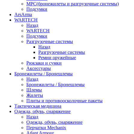
МРС(бронежилеты и разгрузочные системы)
Подсумки
ArsArma
WARTECH
Назад
WARTECH
Подсумки
Разгрузочные системы
Назад
Разгрузочные системы
Ремни оружейные
Рюкзаки и сумки
Аксессуары
Бронежилеты / Бронешлемы
Назад
Бронежилеты / Бронешлемы
Шлемы
Жилеты
Плиты и противоосколочные пакеты
Тактическая медицина
Одежда, обувь, снаряжение
Назад
Одежда, обувь, снаряжение
Перчатки Mechanix
Atlant Armour