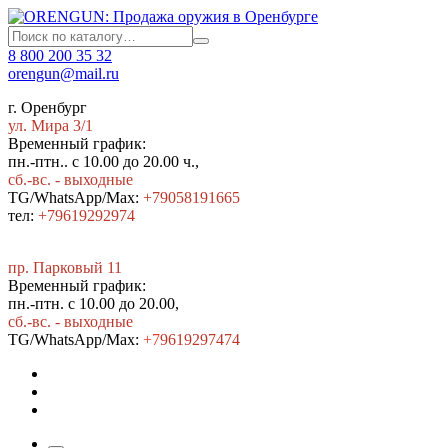
8 800 200 35 32
orengun@mail.ru
г. Оренбург
ул. Мира 3/1
Временный график:
пн.-птн.. с 10.00 до 20.00 ч.,
сб.-вс. - выходные
TG/WhatsApp/Max:
+79058191665
тел:
+79619292974
пр. Парковый 11
Временный график:
пн.-птн. с 10.00 до 20.00,
сб.-вс. - выходные
TG/WhatsApp/Max:
+7
9619297474