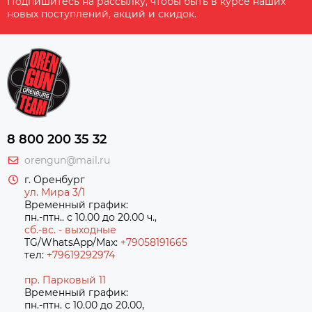
Подпишитесь на рассылку, чтобы быть в курсе наших
новых поступлений, акций и скидок.
8 800 200 35 32
orengun@mail.ru
г. Оренбург
ул. Мира 3/1
Временный график:
пн.-птн.. с 10.00 до 20.00 ч.,
сб.-вс. - выходные
TG/WhatsApp/Max:
+79058191665
тел:
+79619292974
пр. Парковый 11
Временный график:
пн.-птн. с 10.00 до 20.00,