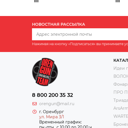
НОВОСТНАЯ РАССЫЛКА
Нажимая на кнопку «Подписаться» вы принимаете у
КАТА
Идеи 
ВОЛО
Фонар
ПРО 
8 800 200 35 32
Триад
orengun@mail.ru
ArsAr
г. Оренбург
WART
ул. Мира 3/1
Временный график:
Броне
пн.-птн.. с 10.00 до 20.00 ч.,