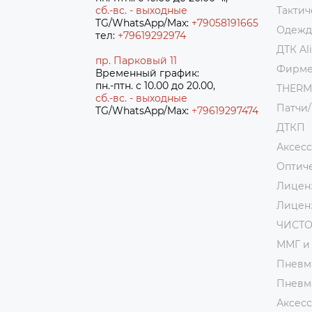
сб.-вс. - выходные
Тактич
TG/WhatsApp/Max:
+79058191665
Одежда
тел:
+79619292974
ДТК Al
пр. Парковый 11
Фирме
Временный график:
пн.-птн. с 10.00 до 20.00,
THER
сб.-вс. - выходные
Патчи
TG/WhatsApp/Max:
+7
9619297474
ДТКП
Аксес
Оптич
Лицен
Лицен
ЧИСТ
ММГ и
Пневм
Пневм
Аксесс