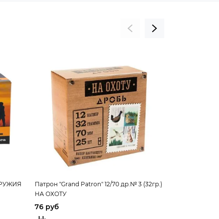
ОРУЖИЯ
Патрон "Grand Patron" 12/70 др.№ 3 (32гр.)
Патрон "Grand 
НА ОХОТУ
(32гр.) НА ОХ
76 руб
76 руб