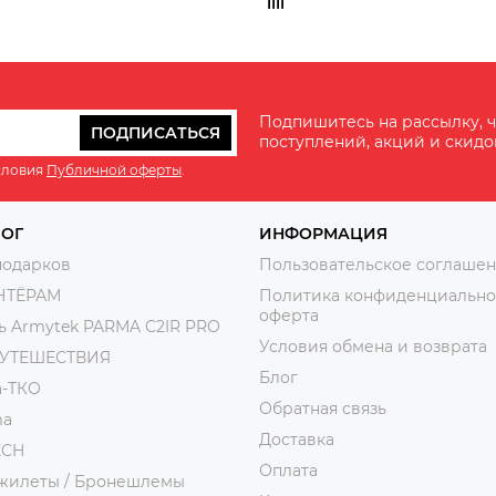
Подпишитесь на рассылку, ч
ПОДПИСАТЬСЯ
поступлений, акций и скидо
словия
Публичной оферты
.
ЛОГ
ИНФОРМАЦИЯ
подарков
Пользовательское соглаше
НТЁРАМ
Политика конфиденциально
оферта
ь Armytek PARMA C2IR PRO
Условия обмена и возврата
ПУТЕШЕСТВИЯ
Блог
а-ТКО
Обратная связь
ma
Доставка
ECH
Оплата
жилеты / Бронешлемы