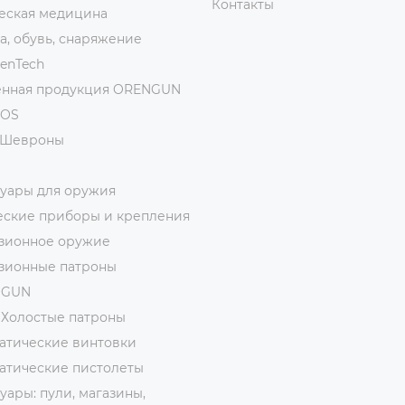
Контакты
еская медицина
, обувь, снаряжение
ienTech
нная продукция ORENGUN
MOS
/Шевроны
суары для оружия
еские приборы и крепления
зионное оружие
зионные патроны
ОGUN
 Холостые патроны
атические винтовки
атические пистолеты
уары: пули, магазины,