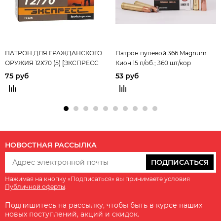
ПАТРОН ДЛЯ ГРАЖДАНСКОГО
Патрон пулевой 366 Magnum
ОРУЖИЯ 12Х70 (5) [ЭКСПРЕСС
Кион 15 п/об.; 360 шт/кор
ТК]
75 руб
53 руб
НОВОСТНАЯ РАССЫЛКА
ПОДПИСАТЬСЯ
Нажимая на кнопку «Подписаться» вы принимаете условия
Публичной оферты
.
Подпишитесь на рассылку, чтобы быть в курсе наших
новых поступлений, акций и скидок.