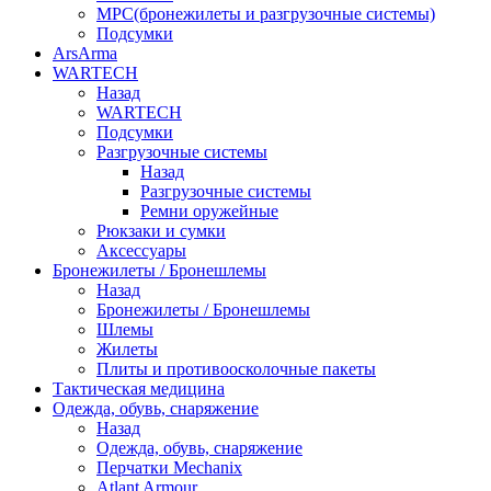
МРС(бронежилеты и разгрузочные системы)
Подсумки
ArsArma
WARTECH
Назад
WARTECH
Подсумки
Разгрузочные системы
Назад
Разгрузочные системы
Ремни оружейные
Рюкзаки и сумки
Аксессуары
Бронежилеты / Бронешлемы
Назад
Бронежилеты / Бронешлемы
Шлемы
Жилеты
Плиты и противоосколочные пакеты
Тактическая медицина
Одежда, обувь, снаряжение
Назад
Одежда, обувь, снаряжение
Перчатки Mechanix
Atlant Armour