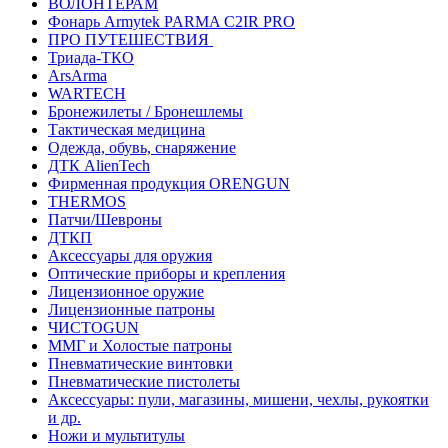
ВОЛОНТЁРАМ
Фонарь Armytek PARMA C2IR PRO
ПРО ПУТЕШЕСТВИЯ
Триада-ТКО
ArsArma
WARTECH
Бронежилеты / Бронешлемы
Тактическая медицина
Одежда, обувь, снаряжение
ДТК AlienTech
Фирменная продукция ORENGUN
THERMOS
Патчи/Шевроны
ДТКП
Аксессуары для оружия
Оптические приборы и крепления
Лицензионное оружие
Лицензионные патроны
ЧИСТОGUN
ММГ и Холостые патроны
Пневматические винтовки
Пневматические пистолеты
Аксессуары: пули, магазины, мишени, чехлы, рукоятки
и др.
Ножи и мультитулы