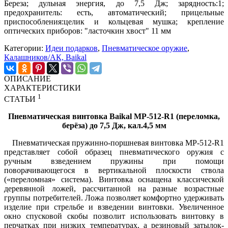
Береза; дульная энергия, до 7,5 Дж; зарядность:1;
предохранитель: есть, автоматический; прицельные
приспособления:целик и кольцевая мушка; крепление
оптических приборов: "ласточкин хвост" 11 мм
Категории:
Идеи подарков
,
Пневматическое оружие
,
Калашников/АК, Baikal
ОПИСАНИЕ
ХАРАКТЕРИСТИКИ
1
СТАТЬИ
Пневматическая винтовка Baikal МР-512-R1 (переломка,
берёза) до 7,5 Дж, кал.4,5 мм
Пневматическая пружинно-поршневая винтовка МР-512-R1
представляет собой образец пневматического оружия с
ручным взведением пружины при помощи
поворачивающегося в вертикальной плоскости ствола
(«переломная» система). Винтовка оснащена классической
деревянной ложей, рассчитанной на разные возрастные
группы потребителей. Ложа позволяет комфортно удерживать
изделие при стрельбе и взведении винтовки. Увеличенное
окно спусковой скобы позволит использовать винтовку в
перчатках при низких температурах, а резиновый затылок-