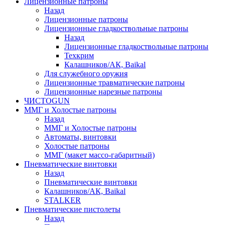
Лицензионные патроны
Назад
Лицензионные патроны
Лицензионные гладкоствольные патроны
Назад
Лицензионные гладкоствольные патроны
Техкрим
Калашников/АК, Baikal
Для служебного оружия
Лицензионные травматические патроны
Лицензионные нарезные патроны
ЧИСТОGUN
ММГ и Холостые патроны
Назад
ММГ и Холостые патроны
Автоматы, винтовки
Холостые патроны
ММГ (макет массо-габаритный)
Пневматические винтовки
Назад
Пневматические винтовки
Калашников/АК, Baikal
STALKER
Пневматические пистолеты
Назад