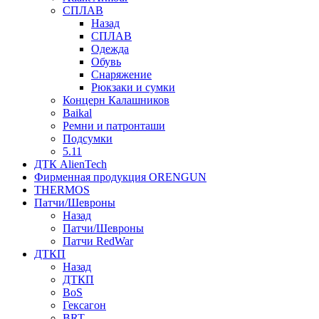
СПЛАВ
Назад
СПЛАВ
Одежда
Обувь
Снаряжение
Рюкзаки и сумки
Концерн Калашников
Baikal
Ремни и патронташи
Подсумки
5.11
ДТК AlienTech
Фирменная продукция ORENGUN
THERMOS
Патчи/Шевроны
Назад
Патчи/Шевроны
Патчи RedWar
ДТКП
Назад
ДТКП
BoS
Гексагон
BRT