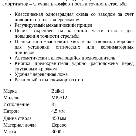
амортизатор – улучшить комфортность и точность стрельбы.
Классическая однозарядная схема со взводом за счет
поворота ствола - «переломка»
Регулируемый механический прицел
Целик закреплен на казенной части ствола для
повышения точности стрельбы
Планка типа «ласточкин хвост» на ствольной коробке
для установки оптических или коллиматорных
прицелов
Автоматически включающийся предохранитель
Кнопка предохранителя удобно расположена перед
спусковым крючком
Удобная деревянная ложа
Резиновый затылок-амортизатор
Марка
Baikal
Модель
МР-512
Исполнение
R1
Патрон
4,5 мм
Длина ствола 1
450 мм
Материал ложи
Дерево
Масса
3000 г