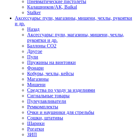
Пневматические пистолеты
Калашников/АК, Baikal
Stalker
Аксессуары: пули, магазины, мишени, чехлы, рукоятки
и др.
Назад
Аксессуары: пули, магазины, мишени, чехлы,
рукоятки и др.
Баллоны CO2
Другое
Пули
Пружины на винтовки
Фонари
Кобуры, чехлы, кейсы
Магазины
Мишени
Средства по уходу за изделиями
Сигнальные товары
Пулеулавливатели
Ремкомплекты
Очки и наушники для стрельбы
Сошки, штативы
Шарики
Рогатки
ЗИП