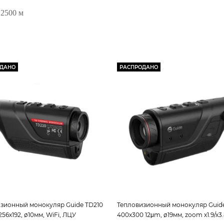
 2500 м
ОДАНО
РАСПРОДАНО
зионный монокуляр Guide TD210
Тепловизионный монокуляр Guid
56х192, ø10мм, WiFi, ЛЦУ
400х300 12μm, ø19мм, zoom х1.9/х3.8