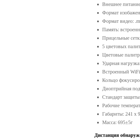
Внешнее питани
Формат изобажени
Формат видео: .
Память: встроенн
Прицельные сетки
5 цветовых палит
Цветовые палитры
Ударная нагрузка
Встроенный WiFi:
Кольцо фокусиро
Диоптрийная под
Стандарт защиты 
Рабочие темпера
Габариты: 241 x 9
Масса: 695±5г
Дистанция обнаруж