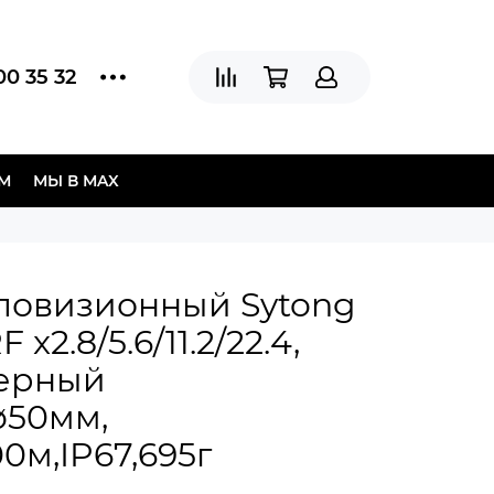
00 35 32
АМ
МЫ В МAX
ловизионный Sytong
x2.8/5.6/11.2/22.4,
зерный
ø50мм,
0м,IP67,695г