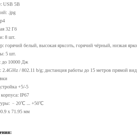
е: USB 5В
й: .jpg
mp4
ая 32 Гб
: 8 шт.
р: горячий белый, высокая ярксоть, горячий чёрный, низкая ярко
: 5 шт.
: до 10000 Дж
 2.4GHz / 802.11 b/g; дистанция работы до 15 метров прямой ви
вки
стройка +5/-5
корпуса: IP67
туры: ﹣20℃ ... +50℃
0.9 x 71.95 мм
ения: