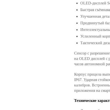
OLED-дисплей So
Быстрая съёмнаяа
Улучшенная дета
Продвинутый бал
Интеллектуальны
Услиленный корп
Тактический диз
Сенсор с разрешение
на OLED дисплей с р
часов автономной ра
Корпус прицела выпо
IP67. Ударная стойко
калибров. Встроенн
приложения на смар
Технические характ