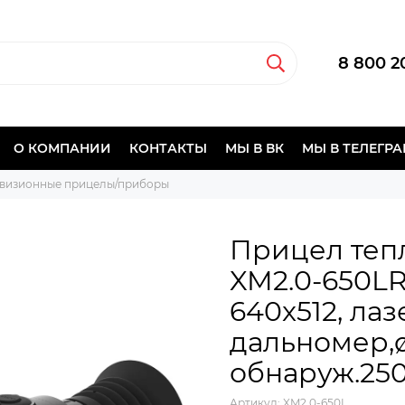
8 800 2
О КОМПАНИИ
КОНТАКТЫ
МЫ В ВК
МЫ В ТЕЛЕГР
визионные прицелы/приборы
Прицел теп
XM2.0-650LRF 
640x512, ла
дальномер,
обнаруж.250
Артикул:
XM2.0-650L