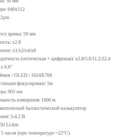
а: 50 мм
ра: 640x512
12µm
го зрачка: 50 мм
ость: x2.8
ние: x1/x2/x4/x8
атность (оптическая + цифровая): x2.8/5.6/11.2/22.4
x 6.6°
юймов / OLED / 1024X768
танция фокусировки: 5м
ра: 905 нм
ьность измерения: 1000 м
матический баллистический калькулятор
ия: 3-4.2 В
50 Li-Ion
 5 часов (при температуре ~22°C)