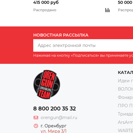
415 000 руб
50 000
Распродано
Распро
НОВОСТНАЯ РАССЫЛКА
Нажимая на кнопку «Подписаться» вы принимаете у
КАТА
Идеи 
ВОЛО
Фонар
ПРО 
8 800 200 35 32
Триад
orengun@mail.ru
ArsAr
г. Оренбург
WART
ул. Мира 3/1