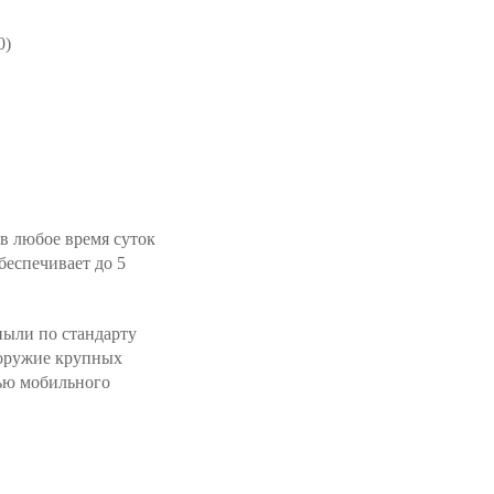
0)
в любое время суток
еспечивает до 5
пыли по стандарту
е оружие крупных
ью мобильного