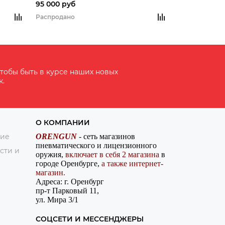
0м, 350г
ЛЦУ, WiFi, до 7ч, обнаружение 1400м, 350г
95 000 руб
270 000 руб
Распродано
Распродано
тобы быть в курсе наших новых
к.
О КОМПАНИИ
ние
ORENGUN
- сеть магазинов
пневматического и лицензионного
сти и
оружия,
включает в себя 2 магазина
в
городе Оренбурге,
а также интернет-
магазин.
Адреса: г. Оренбург
пр-т Парковый 11,
ул. Мира 3/1
СОЦСЕТИ И МЕССЕНДЖЕРЫ