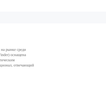
 на рынке среди
inder) оснащена
атическим
кционал, отвечающий