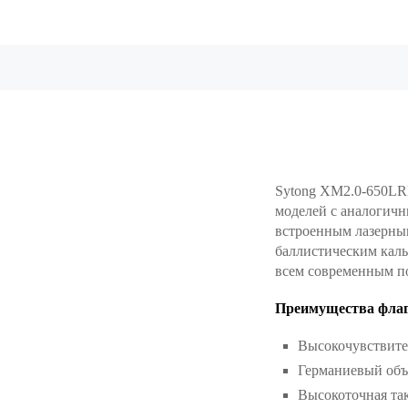
Sytong XM2.0-650LRF
моделей с аналогичн
встроенным лазерным
баллистическим кал
всем современным п
Преимущества флаг
Высокочувствите
Германиевый объ
Высокоточная так