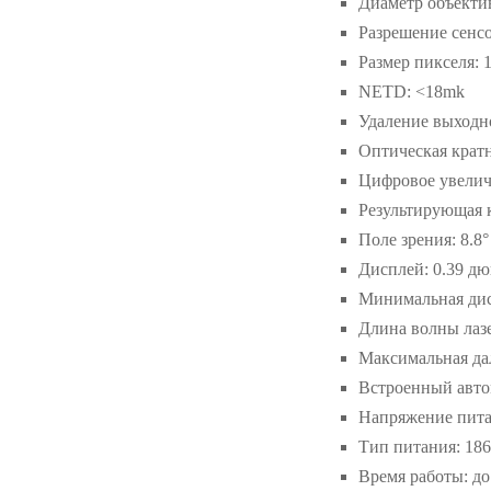
Диаметр объектив
Разрешение сенсо
Размер пикселя: 
NETD: <18mk
Удаление выходно
Оптическая кратн
Цифровое увеличе
Результирующая кр
Поле зрения: 8.8° 
Дисплей: 0.39 д
Минимальная дис
Длина волны лазе
Максимальная дал
Встроенный авто
Напряжение питан
Тип питания: 186
Время работы: до