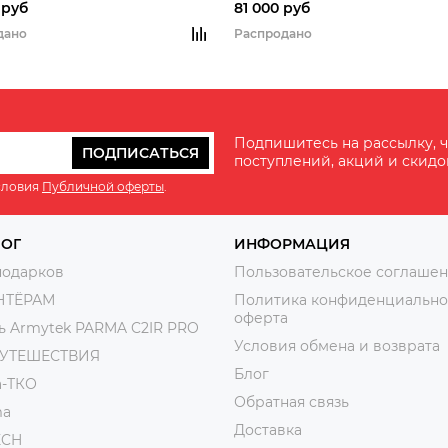
ЛЦУ, WiFi, до 7ч, обнаружение 80
 руб
81 000 руб
дано
Распродано
Подпишитесь на рассылку, ч
ПОДПИСАТЬСЯ
поступлений, акций и скидо
словия
Публичной оферты
.
ЛОГ
ИНФОРМАЦИЯ
подарков
Пользовательское соглаше
НТЁРАМ
Политика конфиденциально
оферта
ь Armytek PARMA C2IR PRO
Условия обмена и возврата
ПУТЕШЕСТВИЯ
Блог
а-ТКО
Обратная связь
ma
Доставка
ECH