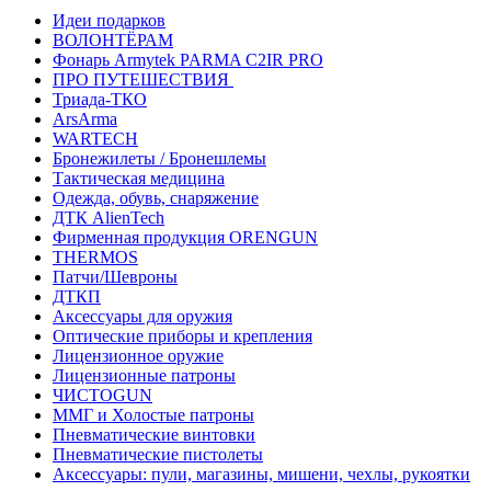
Идеи подарков
ВОЛОНТЁРАМ
Фонарь Armytek PARMA C2IR PRO
ПРО ПУТЕШЕСТВИЯ
Триада-ТКО
ArsArma
WARTECH
Бронежилеты / Бронешлемы
Тактическая медицина
Одежда, обувь, снаряжение
ДТК AlienTech
Фирменная продукция ORENGUN
THERMOS
Патчи/Шевроны
ДТКП
Аксессуары для оружия
Оптические приборы и крепления
Лицензионное оружие
Лицензионные патроны
ЧИСТОGUN
ММГ и Холостые патроны
Пневматические винтовки
Пневматические пистолеты
Аксессуары: пули, магазины, мишени, чехлы, рукоятки