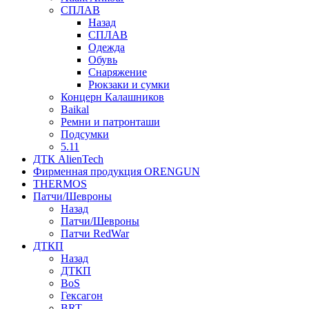
СПЛАВ
Назад
СПЛАВ
Одежда
Обувь
Снаряжение
Рюкзаки и сумки
Концерн Калашников
Baikal
Ремни и патронташи
Подсумки
5.11
ДТК AlienTech
Фирменная продукция ORENGUN
THERMOS
Патчи/Шевроны
Назад
Патчи/Шевроны
Патчи RedWar
ДТКП
Назад
ДТКП
BoS
Гексагон
BRT