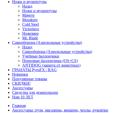
Ножи и мультитулы
Назад
Ножи и мультитулы
Мачете
Morakniv
Cold Steel
Victorinox
Ножемир
Mr. Blade
Самооборона (Аэрозольные устройства)
Назад
Самооборона (Аэрозольные устройства)
Учебные баллончики
Перцовые баллончики (OS+CS)
ANTIDOG (защита от животных)
ГРАНАТЫ PyroFX / RAG
Новинки
Популярные товары
СКИДКИ!
Аксессуары
Средства для дезинсекции
Нам 10 ЛЕТ
Главная
Аксессуары: пули, магазины, мишени, чехлы, рукоятки