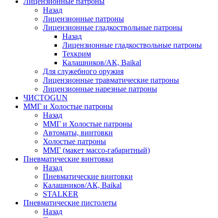
Лицензионные патроны
Назад
Лицензионные патроны
Лицензионные гладкоствольные патроны
Назад
Лицензионные гладкоствольные патроны
Техкрим
Калашников/АК, Baikal
Для служебного оружия
Лицензионные травматические патроны
Лицензионные нарезные патроны
ЧИСТОGUN
ММГ и Холостые патроны
Назад
ММГ и Холостые патроны
Автоматы, винтовки
Холостые патроны
ММГ (макет массо-габаритный)
Пневматические винтовки
Назад
Пневматические винтовки
Калашников/АК, Baikal
STALKER
Пневматические пистолеты
Назад