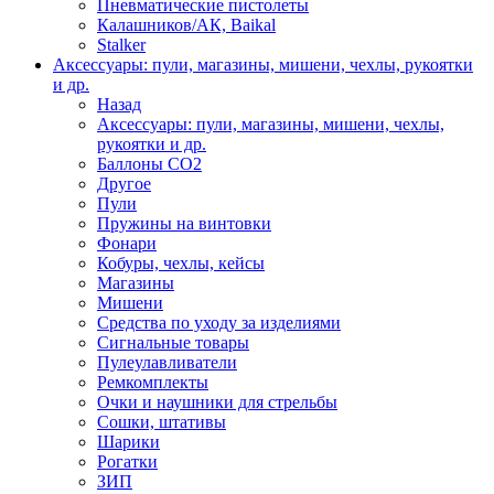
Пневматические пистолеты
Калашников/АК, Baikal
Stalker
Аксессуары: пули, магазины, мишени, чехлы, рукоятки
и др.
Назад
Аксессуары: пули, магазины, мишени, чехлы,
рукоятки и др.
Баллоны CO2
Другое
Пули
Пружины на винтовки
Фонари
Кобуры, чехлы, кейсы
Магазины
Мишени
Средства по уходу за изделиями
Сигнальные товары
Пулеулавливатели
Ремкомплекты
Очки и наушники для стрельбы
Сошки, штативы
Шарики
Рогатки
ЗИП