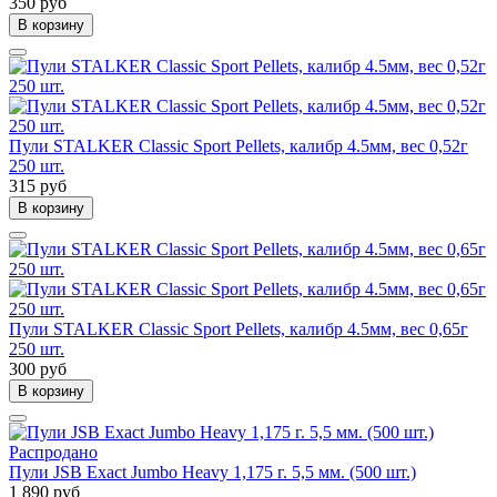
350 руб
В корзину
Пули STALKER Classic Sport Pellets, калибр 4.5мм, вес 0,52г
250 шт.
315 руб
В корзину
Пули STALKER Classic Sport Pellets, калибр 4.5мм, вес 0,65г
250 шт.
300 руб
В корзину
Распродано
Пули JSB Exact Jumbo Heavy 1,175 г. 5,5 мм. (500 шт.)
1 890 руб