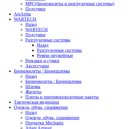
МРС(бронежилеты и разгрузочные системы)
Подсумки
ArsArma
WARTECH
Назад
WARTECH
Подсумки
Разгрузочные системы
Назад
Разгрузочные системы
Ремни оружейные
Рюкзаки и сумки
Аксессуары
Бронежилеты / Бронешлемы
Назад
Бронежилеты / Бронешлемы
Шлемы
Жилеты
Плиты и противоосколочные пакеты
Тактическая медицина
Одежда, обувь, снаряжение
Назад
Одежда, обувь, снаряжение
Перчатки Mechanix
Atlant Armour