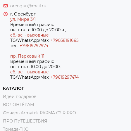
orengun@mail.ru
г. Оренбург
ул. Мира 3/1
Временный график:
пн.-птн.. с 10.00 до 20.00 ч.,
сб.-вс. - выходные
TG/WhatsApp/Max:
+79058191665
тел:
+79619292974
пр. Парковый 11
Временный график:
пн.-птн. с 10.00 до 20.00,
сб.-вс. - выходные
TG/WhatsApp/Max:
+7
9619297474
КАТАЛОГ
Идеи подарков
ВОЛОНТЁРАМ
Фонарь Armytek PARMA C2IR PRO
ПРО ПУТЕШЕСТВИЯ
Триада-ТКО