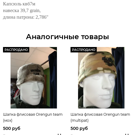
Капсюль квб7м
навеска 39,7 grain,
длина патрона: 2,786"
Аналогичные товары
РАСПРОДАНО
РАСПРОДАНО
Шапка флисовая Orengun teаm
Шапка флисовая Orengun teаm
(мох)
(multipat)
500 руб
500 руб