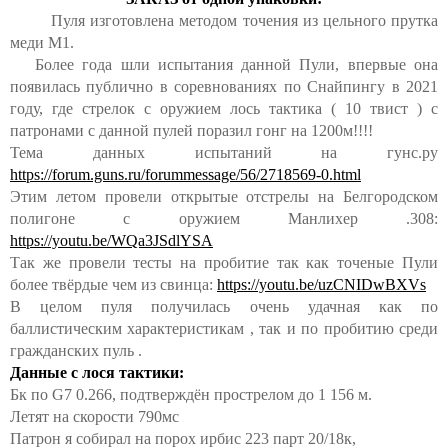
Пуля изготовлена методом точения из цельного прутка
меди М1.
Более года шли испытания данной Пули, впервые она
появилась публично в соревнованиях по Снайпингу в 2021
году, где стрелок с оружием лось тактика ( 10 твист ) с
патронами с данной пулей поразил гонг на 1200м!!!!
Тема данных испытаний на гунс.ру
https://forum.guns.ru/forummessage/56/2718569-0.html
Этим летом провели открытые отстрелы на Белгородском
полигоне с оружием Манлихер .308:
https://youtu.be/WQa3JSdlYSA
Так же провели тесты на пробитие так как точеные Пули
более твёрдые чем из свинца:
https://youtu.be/uzCNIDwBXVs
В целом пуля получилась очень удачная как по
баллистическим характеристикам , так и по пробитию среди
гражданских пуль .
Данные с лося тактики:
Бк по G7 0.266, подтверждён прострелом до 1 156 м.
Летят на скорости 790мс
Патрон я собирал на порох ирбис 223 парт 20/18к,