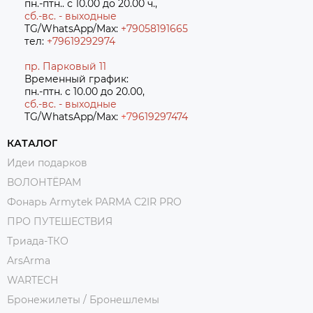
пн.-птн.. с 10.00 до 20.00 ч.,
сб.-вс. - выходные
TG/WhatsApp/Max:
+79058191665
тел:
+79619292974
пр. Парковый 11
Временный график:
пн.-птн. с 10.00 до 20.00,
сб.-вс. - выходные
TG/WhatsApp/Max:
+7
9619297474
КАТАЛОГ
Идеи подарков
ВОЛОНТЁРАМ
Фонарь Armytek PARMA C2IR PRO
ПРО ПУТЕШЕСТВИЯ
Триада-ТКО
ArsArma
WARTECH
Бронежилеты / Бронешлемы