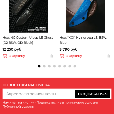
Нож NC Custom Ultras LE Ghost
Нож "KOI" Ну погоди LE, BSW,
(D2 BSW, G10 Black)
Blue
12 250 руб
3 790 руб
В корзину
В корзину
НОВОСТНАЯ РАССЫЛКА
ПОДПИСАТЬСЯ
Нажимая на кнопку «Подписаться» вы принимаете условия
Публичной оферты
.