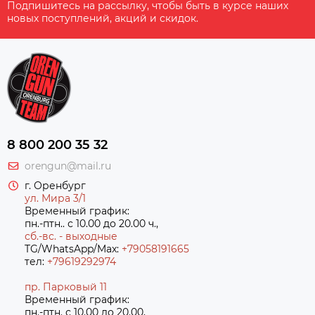
Подпишитесь на рассылку, чтобы быть в курсе наших
новых поступлений, акций и скидок.
8 800 200 35 32
orengun@mail.ru
г. Оренбург
ул. Мира 3/1
Временный график:
пн.-птн.. с 10.00 до 20.00 ч.,
сб.-вс. - выходные
TG/WhatsApp/Max:
+79058191665
тел:
+79619292974
пр. Парковый 11
Временный график:
пн.-птн. с 10.00 до 20.00,