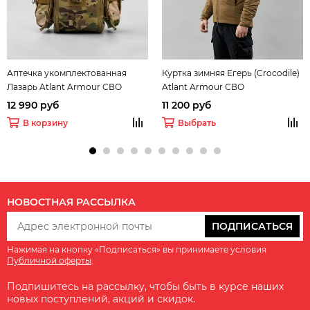
Аптечка укомплектованная
Куртка зимняя Егерь (Crocodile)
Лазарь Atlant Armour СВО
Atlant Armour СВО
12 990 руб
11 200 руб
В корзину
Выбрать
НОВОСТНАЯ РАССЫЛКА
ПОДПИСАТЬСЯ
Нажимая на кнопку «Подписаться» вы принимаете условия
Публичной оферты
.
Подпишитесь на рассылку, чтобы быть в курсе наших
новых поступлений, акций и скидок.