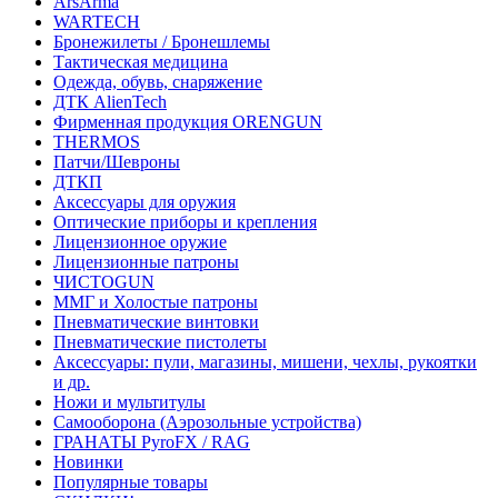
ArsArma
WARTECH
Бронежилеты / Бронешлемы
Тактическая медицина
Одежда, обувь, снаряжение
ДТК AlienTech
Фирменная продукция ORENGUN
THERMOS
Патчи/Шевроны
ДТКП
Аксессуары для оружия
Оптические приборы и крепления
Лицензионное оружие
Лицензионные патроны
ЧИСТОGUN
ММГ и Холостые патроны
Пневматические винтовки
Пневматические пистолеты
Аксессуары: пули, магазины, мишени, чехлы, рукоятки
и др.
Ножи и мультитулы
Самооборона (Аэрозольные устройства)
ГРАНАТЫ PyroFX / RAG
Новинки
Популярные товары