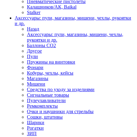
Пневматические пистолеты
Калашников/АК, Baikal
Stalker
Аксессуары: пули, магазины, мишени, чехлы, рукоятки
и др.
Назад
Аксессуары: пули, магазины, мишени, чехлы,
рукоятки и др.
Баллоны CO2
Другое
Пули
Пружины на винтовки
Фонари
Кобуры, чехлы, кейсы
Магазины
Мишени
Средства по уходу за изделиями
Сигнальные товары
Пулеулавливатели
Ремкомплекты
Очки и наушники для стрельбы
Сошки, штативы
Шарики
Рогатки
ЗИП