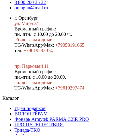
8 800 200 35 32
orengun@mail.ru
г. Оренбург
ул. Мира 3/1
Временный график:
пн.-птн.. с 10.00 до 20.00 ч.,
сб.-вс. - выходные
TG/WhatsApp/Max:
+79058191665
тел:
+79619292974
пр. Парковый 11
Временный график:
пн.-птн. с 10.00 до 20.00,
сб.-вс. - выходные
TG/WhatsApp/Max:
+7
9619297474
Каталог
Идеи подарков
ВОЛОНТЁРАМ
Фонарь Armytek PARMA C2IR PRO
ПРО ПУТЕШЕСТВИЯ
Триада-ТКО