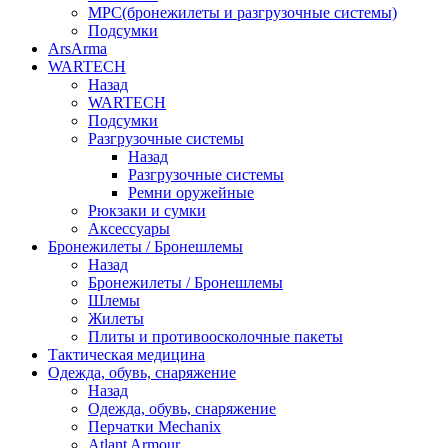
МРС(бронежилеты и разгрузочные системы)
Подсумки
ArsArma
WARTECH
Назад
WARTECH
Подсумки
Разгрузочные системы
Назад
Разгрузочные системы
Ремни оружейные
Рюкзаки и сумки
Аксессуары
Бронежилеты / Бронешлемы
Назад
Бронежилеты / Бронешлемы
Шлемы
Жилеты
Плиты и противоосколочные пакеты
Тактическая медицина
Одежда, обувь, снаряжение
Назад
Одежда, обувь, снаряжение
Перчатки Mechanix
Atlant Armour