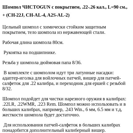
Шомпол ЧИСТОGUN с покрытием, .22-.26 кал., L=90 см.,
+ (CH-22J, CH-AL-4, A2S-AL-2)
Цельный шомпол с химически стойким защитным
покрытием, тело шомпола из нержавеющей стали.
Рабочая длина шомпола 80см.
Рукоятка на подшипнике.
Резьба у шомпола дюймовая папа 8/36.
В комплекте с шомполом идут три латунные насадки:
адаптер-иголка для войлочных патчей, вишер для патчей-
салфеток для .22 калибра, и переходник для ершей с резьбой
8/32.
Шомпол подойдет для чистки нарезного оружия в калибрах:
.22LR, .22WMR, .223 Rem. Шомпол можно использовать и в
больших калибрах, например, .243 Win., 6 мм, 6.5 мм и т.д,
жесткости шомпола будет достаточно.
Для использования патчей-салфеток в больших калибрах
понадобится дополнительный калиберный вишер.