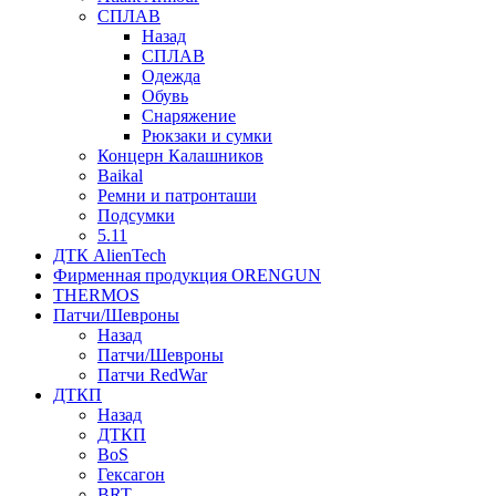
СПЛАВ
Назад
СПЛАВ
Одежда
Обувь
Снаряжение
Рюкзаки и сумки
Концерн Калашников
Baikal
Ремни и патронташи
Подсумки
5.11
ДТК AlienTech
Фирменная продукция ORENGUN
THERMOS
Патчи/Шевроны
Назад
Патчи/Шевроны
Патчи RedWar
ДТКП
Назад
ДТКП
BoS
Гексагон
BRT