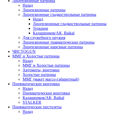
Лицензионные патроны
Назад
Лицензионные патроны
Лицензионные гладкоствольные патроны
Назад
Лицензионные гладкоствольные патроны
Техкрим
Калашников/АК, Baikal
Для служебного оружия
Лицензионные травматические патроны
Лицензионные нарезные патроны
ЧИСТОGUN
ММГ и Холостые патроны
Назад
ММГ и Холостые патроны
Автоматы, винтовки
Холостые патроны
ММГ (макет массо-габаритный)
Пневматические винтовки
Назад
Пневматические винтовки
Калашников/АК, Baikal
STALKER
Пневматические пистолеты
Назад