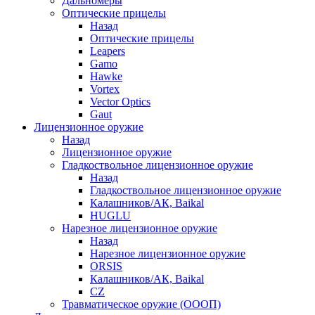
Дальномеры
Оптические прицелы
Назад
Оптические прицелы
Leapers
Gamo
Hawke
Vortex
Vector Optics
Gaut
Лицензионное оружие
Назад
Лицензионное оружие
Гладкоствольное лицензионное оружие
Назад
Гладкоствольное лицензионное оружие
Калашников/АК, Baikal
HUGLU
Нарезное лицензионное оружие
Назад
Нарезное лицензионное оружие
ORSIS
Калашников/АК, Baikal
CZ
Травматическое оружие (ОООП)