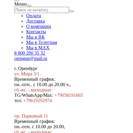
Меню
Оплата
Доставка
О компании
Контакты
Мы в ВК
Мы в Телеграм
Мы в МAX
8 800 200 35 32
orengun@mail.ru
г. Оренбург
ул. Мира 3/1
Временный график:
пн.-птн.. с 10.00 до 20.00 ч.,
сб.-вс. - выходные
TG/WhatsApp/Max:
+79058191665
тел:
+79619292974
пр. Парковый 11
Временный график:
пн.-птн. с 10.00 до 20.00,
сб.-вс. - выходные