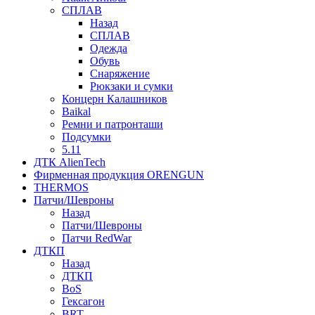
СПЛАВ
Назад
СПЛАВ
Одежда
Обувь
Снаряжение
Рюкзаки и сумки
Концерн Калашников
Baikal
Ремни и патронташи
Подсумки
5.11
ДТК AlienTech
Фирменная продукция ORENGUN
THERMOS
Патчи/Шевроны
Назад
Патчи/Шевроны
Патчи RedWar
ДТКП
Назад
ДТКП
BoS
Гексагон
BRT