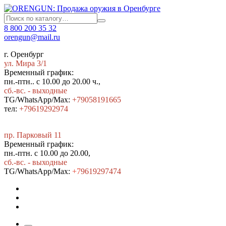
8 800 200 35 32
orengun@mail.ru
г. Оренбург
ул. Мира 3/1
Временный график:
пн.-птн.. с 10.00 до 20.00 ч.,
сб.-вс. - выходные
TG/WhatsApp/Max:
+79058191665
тел:
+79619292974
пр. Парковый 11
Временный график:
пн.-птн. с 10.00 до 20.00,
сб.-вс. - выходные
TG/WhatsApp/Max:
+7
9619297474