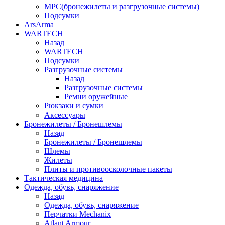
МРС(бронежилеты и разгрузочные системы)
Подсумки
ArsArma
WARTECH
Назад
WARTECH
Подсумки
Разгрузочные системы
Назад
Разгрузочные системы
Ремни оружейные
Рюкзаки и сумки
Аксессуары
Бронежилеты / Бронешлемы
Назад
Бронежилеты / Бронешлемы
Шлемы
Жилеты
Плиты и противоосколочные пакеты
Тактическая медицина
Одежда, обувь, снаряжение
Назад
Одежда, обувь, снаряжение
Перчатки Mechanix
Atlant Armour