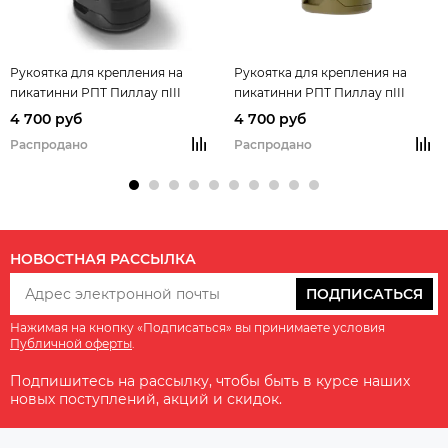
Рукоятка для крепления на
Рукоятка для крепления на
пикатинни РПТ Пиллау пIII
пикатинни РПТ Пиллау пIII
(чёрный)
(хаки)
4 700 руб
4 700 руб
Распродано
Распродано
НОВОСТНАЯ РАССЫЛКА
ПОДПИСАТЬСЯ
Нажимая на кнопку «Подписаться» вы принимаете условия
Публичной оферты
.
Подпишитесь на рассылку, чтобы быть в курсе наших
новых поступлений, акций и скидок.