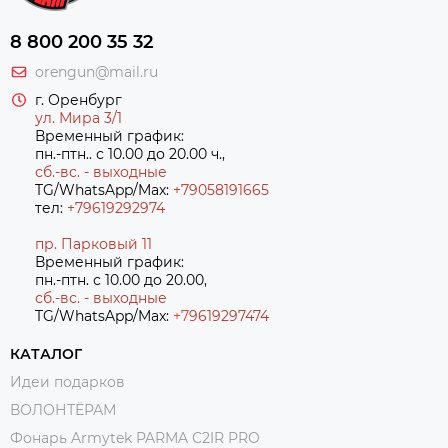
8 800 200 35 32
orengun@mail.ru
г. Оренбург
ул. Мира 3/1
Временный график:
пн.-птн.. с 10.00 до 20.00 ч.,
сб.-вс. - выходные
TG/WhatsApp/Max:
+79058191665
тел:
+79619292974
пр. Парковый 11
Временный график:
пн.-птн. с 10.00 до 20.00,
сб.-вс. - выходные
TG/WhatsApp/Max:
+7
9619297474
КАТАЛОГ
Идеи подарков
ВОЛОНТЁРАМ
Фонарь Armytek PARMA C2IR PRO