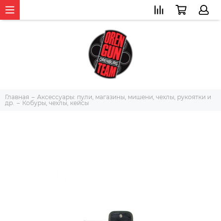
Главная
Аксессуары: пули, магазины, мишени, чехлы, рукоятки и
др.
Кобуры, чехлы, кейсы