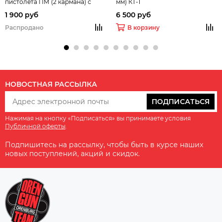
пистолета ПМ (2 кармана) с
мм) КТ-1
поясным ремнем
1 900 руб
6 500 руб
Распродано
В корзину
НОВОСТНАЯ РАССЫЛКА
ПОДПИСАТЬСЯ
Нажимая на кнопку «Подписаться» вы принимаете условия
Публичной оферты
.
Подпишитесь на рассылку, чтобы быть в курсе наших
новых поступлений, акций и скидок.