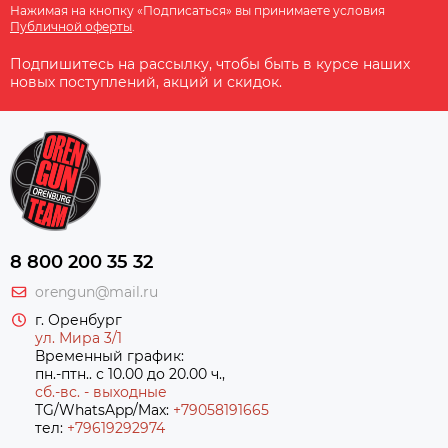
Нажимая на кнопку «Подписаться» вы принимаете условия
Публичной оферты
.
Подпишитесь на рассылку, чтобы быть в курсе наших
новых поступлений, акций и скидок.
8 800 200 35 32
orengun@mail.ru
г. Оренбург
ул. Мира 3/1
Временный график:
пн.-птн.. с 10.00 до 20.00 ч.,
сб.-вс. - выходные
TG/WhatsApp/Max:
+79058191665
тел:
+79619292974