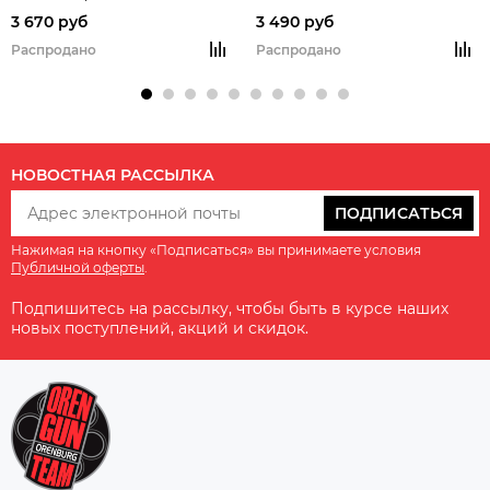
Win./7,62х54, длина ствола 620-
ствола 415 мм. (Уценка)
3 670 руб
3 490 руб
630 мм.
Распродано
Распродано
НОВОСТНАЯ РАССЫЛКА
ПОДПИСАТЬСЯ
Нажимая на кнопку «Подписаться» вы принимаете условия
Публичной оферты
.
Подпишитесь на рассылку, чтобы быть в курсе наших
новых поступлений, акций и скидок.