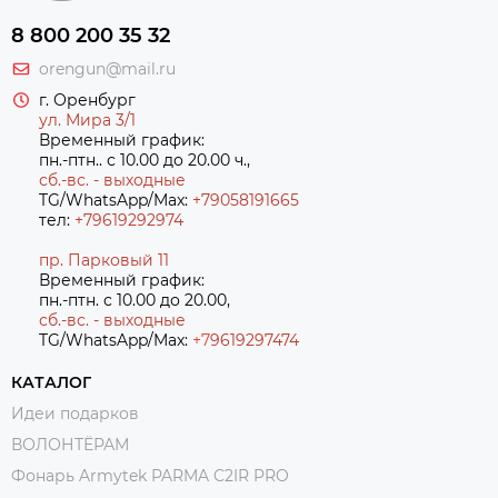
8 800 200 35 32
orengun@mail.ru
г. Оренбург
ул. Мира 3/1
Временный график:
пн.-птн.. с 10.00 до 20.00 ч.,
сб.-вс. - выходные
TG/WhatsApp/Max:
+79058191665
тел:
+79619292974
пр. Парковый 11
Временный график:
пн.-птн. с 10.00 до 20.00,
сб.-вс. - выходные
TG/WhatsApp/Max:
+7
9619297474
КАТАЛОГ
Идеи подарков
ВОЛОНТЁРАМ
Фонарь Armytek PARMA C2IR PRO