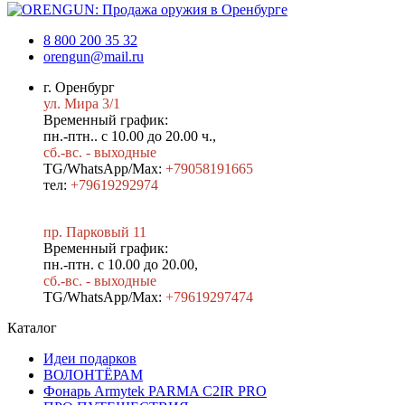
8 800 200 35 32
orengun@mail.ru
г. Оренбург
ул. Мира 3/1
Временный график:
пн.-птн.. с 10.00 до 20.00 ч.,
сб.-вс. - выходные
TG/WhatsApp/Max:
+79058191665
тел:
+79619292974
пр. Парковый 11
Временный график:
пн.-птн. с 10.00 до 20.00,
сб.-вс. - выходные
TG/WhatsApp/Max:
+7
9619297474
Каталог
Идеи подарков
ВОЛОНТЁРАМ
Фонарь Armytek PARMA C2IR PRO