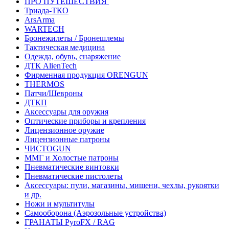
ПРО ПУТЕШЕСТВИЯ
Триада-ТКО
ArsArma
WARTECH
Бронежилеты / Бронешлемы
Тактическая медицина
Одежда, обувь, снаряжение
ДТК AlienTech
Фирменная продукция ORENGUN
THERMOS
Патчи/Шевроны
ДТКП
Аксессуары для оружия
Оптические приборы и крепления
Лицензионное оружие
Лицензионные патроны
ЧИСТОGUN
ММГ и Холостые патроны
Пневматические винтовки
Пневматические пистолеты
Аксессуары: пули, магазины, мишени, чехлы, рукоятки
и др.
Ножи и мультитулы
Самооборона (Аэрозольные устройства)
ГРАНАТЫ PyroFX / RAG