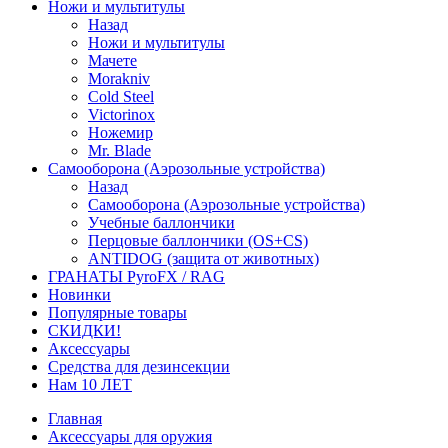
Ножи и мультитулы
Назад
Ножи и мультитулы
Мачете
Morakniv
Cold Steel
Victorinox
Ножемир
Mr. Blade
Самооборона (Аэрозольные устройства)
Назад
Самооборона (Аэрозольные устройства)
Учебные баллончики
Перцовые баллончики (OS+CS)
ANTIDOG (защита от животных)
ГРАНАТЫ PyroFX / RAG
Новинки
Популярные товары
СКИДКИ!
Аксессуары
Средства для дезинсекции
Нам 10 ЛЕТ
Главная
Аксессуары для оружия