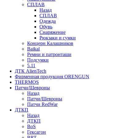
СПЛАВ
Назад
СПЛАВ
Одежда
Обувь
Снаряжение
Рюкзаки и сумки
Концерн Калашников
Baikal
Ремни и патронташи
Подсумки
5.11
ДТК AlienTech
Фирменная продукция ORENGUN
THERMOS
Патчи/Шевроны
Назад
Патчи/Шевроны
Патчи RedWar
ДТКП
Назад
ДТКП
BoS
Гексагон
BRT