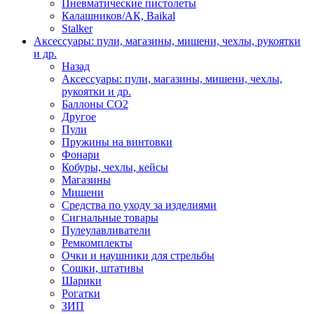
Пневматические пистолеты
Калашников/АК, Baikal
Stalker
Аксессуары: пули, магазины, мишени, чехлы, рукоятки
и др.
Назад
Аксессуары: пули, магазины, мишени, чехлы,
рукоятки и др.
Баллоны CO2
Другое
Пули
Пружины на винтовки
Фонари
Кобуры, чехлы, кейсы
Магазины
Мишени
Средства по уходу за изделиями
Сигнальные товары
Пулеулавливатели
Ремкомплекты
Очки и наушники для стрельбы
Сошки, штативы
Шарики
Рогатки
ЗИП