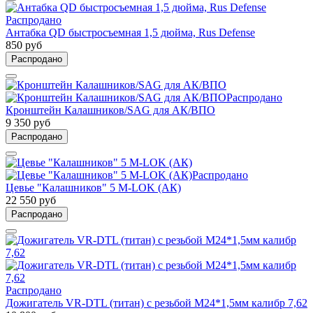
Распродано
Антабка QD быстросъемная 1,5 дюйма, Rus Defense
850 руб
Распродано
Распродано
Кронштейн Калашников/SAG для АК/ВПО
9 350 руб
Распродано
Распродано
Цевье "Калашников" 5 M-LOK (АК)
22 550 руб
Распродано
Распродано
Дожигатель VR-DTL (титан) с резьбой М24*1,5мм калибр 7,62