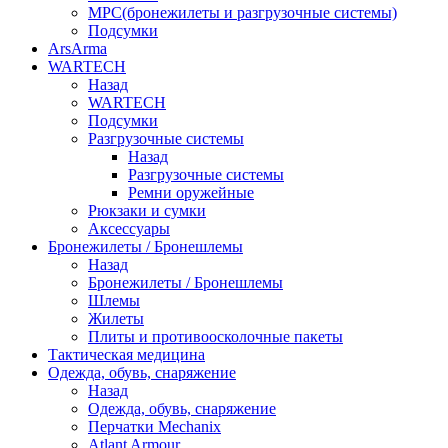
МРС(бронежилеты и разгрузочные системы)
Подсумки
ArsArma
WARTECH
Назад
WARTECH
Подсумки
Разгрузочные системы
Назад
Разгрузочные системы
Ремни оружейные
Рюкзаки и сумки
Аксессуары
Бронежилеты / Бронешлемы
Назад
Бронежилеты / Бронешлемы
Шлемы
Жилеты
Плиты и противоосколочные пакеты
Тактическая медицина
Одежда, обувь, снаряжение
Назад
Одежда, обувь, снаряжение
Перчатки Mechanix
Atlant Armour