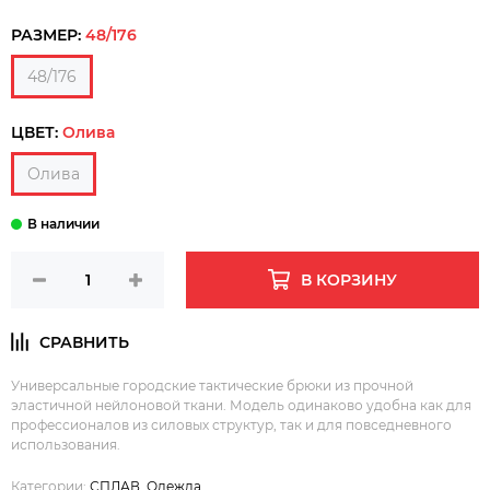
РАЗМЕР:
48/176
48/176
ЦВЕТ:
Олива
Олива
В КОРЗИНУ
Универсальные городские тактические брюки из прочной
эластичной нейлоновой ткани. Модель одинаково удобна как для
профессионалов из силовых структур, так и для повседневного
использования.
Категории:
СПЛАВ
,
Одежда