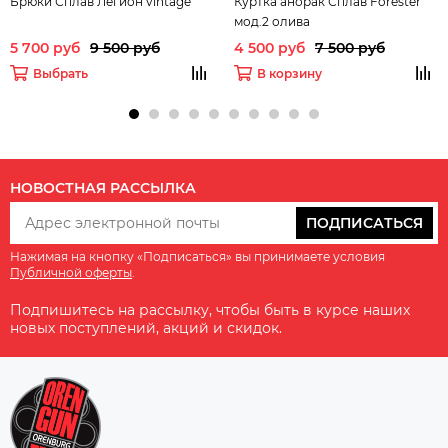
Брюки Сплав Легион vintage
Куртка анорак Сплав Forester
мод.2 олива
5 700 руб
9 500 руб
4 500 руб
7 500 руб
Выбрать
В корзину
НОВОСТНАЯ РАССЫЛКА
ПОДПИСАТЬСЯ
Нажимая на кнопку «Подписаться» вы принимаете условия
Публичной оферты
.
Подпишитесь на рассылку, чтобы быть в курсе наших
новых поступлений, акций и скидок.