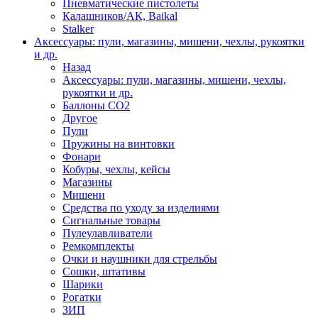
Пневматические пистолеты
Калашников/АК, Baikal
Stalker
Аксессуары: пули, магазины, мишени, чехлы, рукоятки
и др.
Назад
Аксессуары: пули, магазины, мишени, чехлы,
рукоятки и др.
Баллоны CO2
Другое
Пули
Пружины на винтовки
Фонари
Кобуры, чехлы, кейсы
Магазины
Мишени
Средства по уходу за изделиями
Сигнальные товары
Пулеулавливатели
Ремкомплекты
Очки и наушники для стрельбы
Сошки, штативы
Шарики
Рогатки
ЗИП