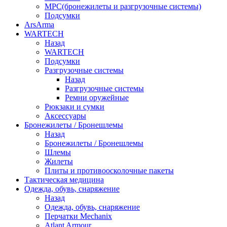
МРС(бронежилеты и разгрузочные системы)
Подсумки
ArsArma
WARTECH
Назад
WARTECH
Подсумки
Разгрузочные системы
Назад
Разгрузочные системы
Ремни оружейные
Рюкзаки и сумки
Аксессуары
Бронежилеты / Бронешлемы
Назад
Бронежилеты / Бронешлемы
Шлемы
Жилеты
Плиты и противоосколочные пакеты
Тактическая медицина
Одежда, обувь, снаряжение
Назад
Одежда, обувь, снаряжение
Перчатки Mechanix
Atlant Armour