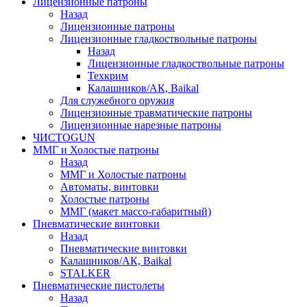
Лицензионные патроны
Назад
Лицензионные патроны
Лицензионные гладкоствольные патроны
Назад
Лицензионные гладкоствольные патроны
Техкрим
Калашников/АК, Baikal
Для служебного оружия
Лицензионные травматические патроны
Лицензионные нарезные патроны
ЧИСТОGUN
ММГ и Холостые патроны
Назад
ММГ и Холостые патроны
Автоматы, винтовки
Холостые патроны
ММГ (макет массо-габаритный)
Пневматические винтовки
Назад
Пневматические винтовки
Калашников/АК, Baikal
STALKER
Пневматические пистолеты
Назад