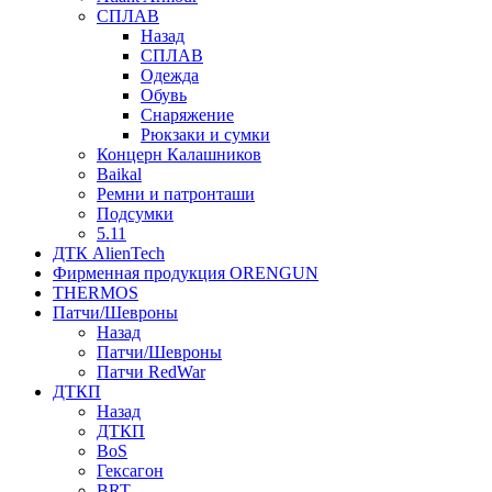
СПЛАВ
Назад
СПЛАВ
Одежда
Обувь
Снаряжение
Рюкзаки и сумки
Концерн Калашников
Baikal
Ремни и патронташи
Подсумки
5.11
ДТК AlienTech
Фирменная продукция ORENGUN
THERMOS
Патчи/Шевроны
Назад
Патчи/Шевроны
Патчи RedWar
ДТКП
Назад
ДТКП
BoS
Гексагон
BRT