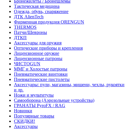
Бронежилеты / Бронешлемы
Тактическая медицина
Одежда, обувь, снаряжение
ДТК AlienTech
Фирменная продукция ORENGUN
THERMOS
Патчи/Шевроны
ДТКП
Аксессуары для оружия
Оптические приборы и крепления
Лицензионное оружие
Лицензионные патроны
ЧИСТОGUN
ММГ и Холостые патроны
Пневматические винтовки
Пневматические пистолеты
Аксессуары: пули, магазины, мишени, чехлы, рукоятки
и др.
Ножи и мультитулы
Самооборона (Аэрозольные устройства)
ГРАНАТЫ PyroFX / RAG
Новинки
Популярные товары
СКИДКИ!
Аксессуары