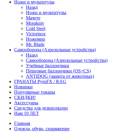
Ножи и мультитулы
Назад
Ножи и мультитулы
Мачете
Morakniv
Cold Steel
Victorinox
Ножемир
Mr. Blade
Самооборона (Аэрозольные устройства)
Назад
Самооборона (Аэрозольные устройства)
Учебные баллончики
Перцовые баллончики (OS+CS)
ANTIDOG (защита от животных)
ГРАНАТЫ PyroFX / RAG
Новинки
Популярные товары
СКИДКИ!
Аксессуары
Средства для дезинсекции
Нам 10 ЛЕТ
Главная
Одежда, обувь, снаряжение