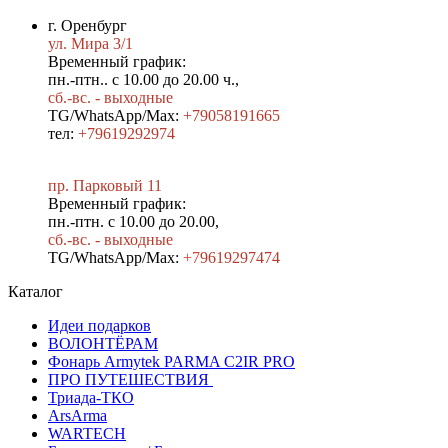
г. Оренбург
ул. Мира 3/1
Временный график:
пн.-птн.. с 10.00 до 20.00 ч.,
сб.-вс. - выходные
TG/WhatsApp/Max:
+79058191665
тел:
+79619292974
пр. Парковый 11
Временный график:
пн.-птн. с 10.00 до 20.00,
сб.-вс. - выходные
TG/WhatsApp/Max:
+7
9619297474
Каталог
Идеи подарков
ВОЛОНТЁРАМ
Фонарь Armytek PARMA C2IR PRO
ПРО ПУТЕШЕСТВИЯ
Триада-ТКО
ArsArma
WARTECH