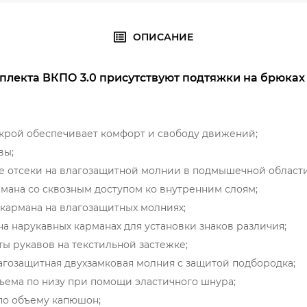
ОПИСАНИЕ
мплекта ВКПО 3.0 присутствуют подтяжки на брюках
крой обеспечивает комфорт и свободу движений;
вы;
 отсеки на влагозащитной молнии в подмышечной области
рмана со сквозным доступом ко внутренним слоям;
 кармана на влагозащитных молниях;
а нарукавных карманах для установки знаков различия;
ы рукавов на текстильной застежке;
агозащитная двухзамковая молния с защитой подбородка;
ъема по низу при помощи эластичного шнура;
по объему капюшон;