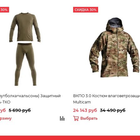
 30%
СКИДКА 30%
футболка+кальсоны) Защитный
ВКПО 3.0 Костюм влаговетрозащ
-ТКО
Multicam
руб
5 690 руб
24 143 руб
34 490 руб
орзину
Выбрать