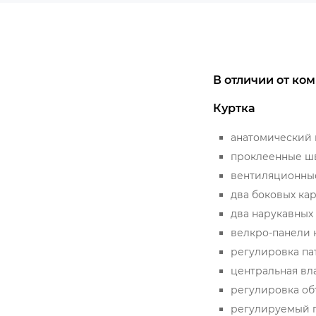
В отличии от ко
Куртка
анатомический 
проклеенные ш
вентиляционные
два боковых ка
два нарукавных
велкро-панели н
регулировка пат
центральная вл
регулировка об
регулируемый 