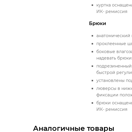
куртка оснащен
ИК- ремиссия
Брюки
анатомический 
проклеенные ш
боковые влагоз
надевать брюки,
подрезиненный 
быстрой регули
установлены по
люверсы в нижн
фиксации полож
брюки оснащены
ИК- ремиссия
Аналогичные товары