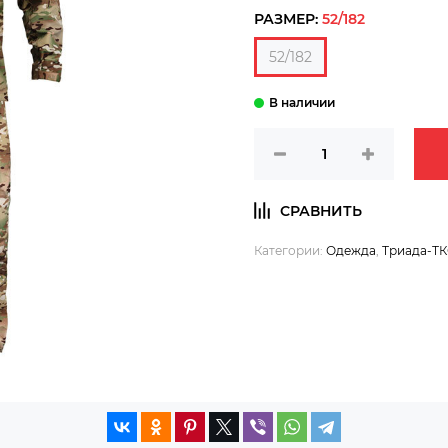
РАЗМЕР:
52/182
52/182
Категории:
Одежда
,
Триада-Т