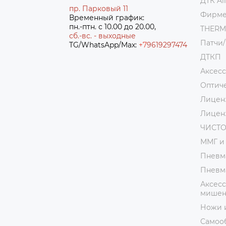
ДТК Al
пр. Парковый 11
Фирме
Временный график:
пн.-птн. с 10.00 до 20.00,
THER
сб.-вс. - выходные
Патчи
TG/WhatsApp/Max:
+7
9619297474
ДТКП
Аксес
Оптич
Лицен
Лицен
ЧИСТ
ММГ и
Пневм
Пневм
Аксесс
мишени
Ножи 
Самоо