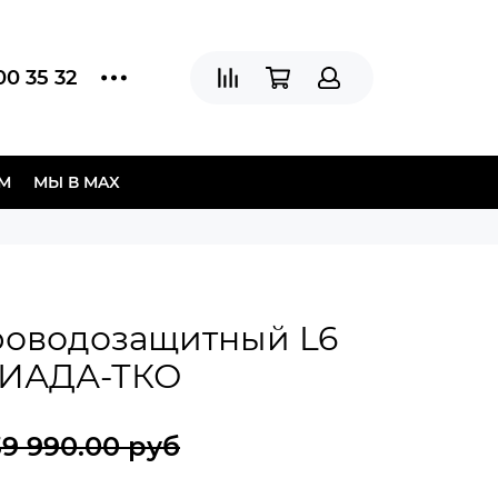
00 35 32
АМ
МЫ В МAX
роводозащитный L6
РИАДА-ТКО
39 990.00 руб