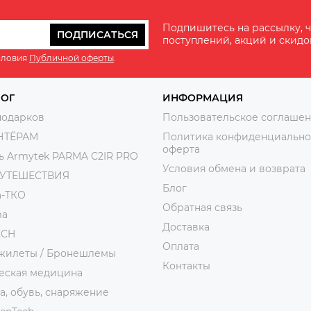
Подпишитесь на рассылку, ч
ПОДПИСАТЬСЯ
поступлений, акций и скидо
словия
Публичной оферты
.
ЛОГ
ИНФОРМАЦИЯ
подарков
Пользовательское соглаше
НТЁРАМ
Политика конфиденциально
оферта
ь Armytek PARMA C2IR PRO
Условия обмена и возврата
ПУТЕШЕСТВИЯ
Блог
а-ТКО
Обратная связь
ma
Доставка
ECH
Оплата
жилеты / Бронешлемы
Контакты
еская медицина
, обувь, снаряжение