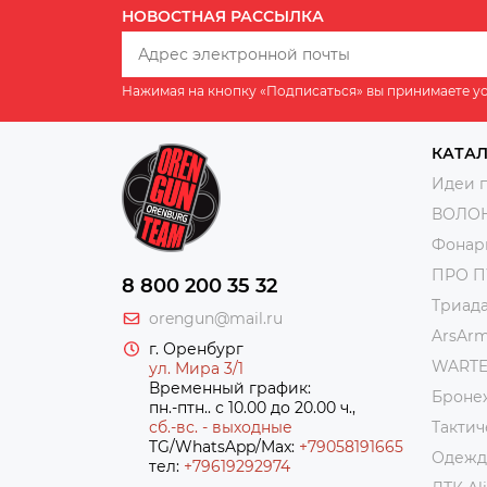
НОВОСТНАЯ РАССЫЛКА
Нажимая на кнопку «Подписаться» вы принимаете у
КАТА
Идеи 
ВОЛО
Фонар
ПРО 
8 800 200 35 32
Триад
orengun@mail.ru
ArsAr
г. Оренбург
WART
ул. Мира 3/1
Временный график:
Броне
пн.-птн.. с 10.00 до 20.00 ч.,
сб.-вс. - выходные
Тактич
TG/WhatsApp/Max:
+79058191665
Одежда
тел:
+79619292974