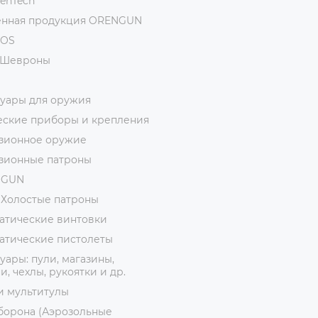
ienTech
нная продукция ORENGUN
MOS
/Шевроны
суары для оружия
еские приборы и крепления
зионное оружие
зионные патроны
ОGUN
 Холостые патроны
атические винтовки
атические пистолеты
уары: пули, магазины,
, чехлы, рукоятки и др.
и мультитулы
борона (Аэрозольные