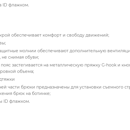
а ID флажком.
крой обеспечивает комфорт и свободу движений;
вы;
ащитные молнии обеспечивают дополнительную вентиляци
 не снимая обуви;
пояс застегивается на металлическую пряжку G-hook и кно
ровкой объема;
дтяжки
ей части брюки предназначены для установки съемного с
ения брюк на ботинке;
 ID флажком.