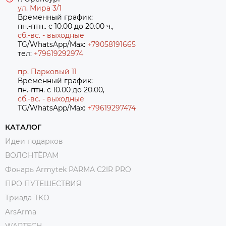
ул. Мира 3/1
Временный график:
пн.-птн.. с 10.00 до 20.00 ч.,
сб.-вс. - выходные
TG/WhatsApp/Max:
+79058191665
тел:
+79619292974
пр. Парковый 11
Временный график:
пн.-птн. с 10.00 до 20.00,
сб.-вс. - выходные
TG/WhatsApp/Max:
+7
9619297474
КАТАЛОГ
Идеи подарков
ВОЛОНТЁРАМ
Фонарь Armytek PARMA C2IR PRO
ПРО ПУТЕШЕСТВИЯ
Триада-ТКО
ArsArma
WARTECH