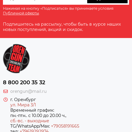
Нажимая на кнопку «Подписаться» вы принимаете условия
Публичной оферты
.
Подпишитесь на рассылку, чтобы быть в курсе наших
новых поступлений, акций и скидок.
8 800 200 35 32
orengun@mail.ru
г. Оренбург
ул. Мира 3/1
Временный график:
пн.-птн.. с 10.00 до 20.00 ч.,
сб.-вс. - выходные
TG/WhatsApp/Max:
+79058191665
тел:
+79619292974