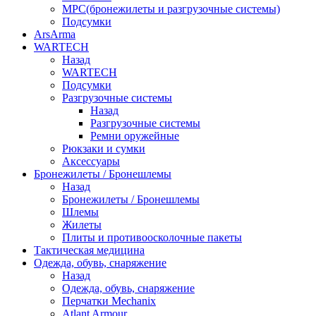
МРС(бронежилеты и разгрузочные системы)
Подсумки
ArsArma
WARTECH
Назад
WARTECH
Подсумки
Разгрузочные системы
Назад
Разгрузочные системы
Ремни оружейные
Рюкзаки и сумки
Аксессуары
Бронежилеты / Бронешлемы
Назад
Бронежилеты / Бронешлемы
Шлемы
Жилеты
Плиты и противоосколочные пакеты
Тактическая медицина
Одежда, обувь, снаряжение
Назад
Одежда, обувь, снаряжение
Перчатки Mechanix
Atlant Armour