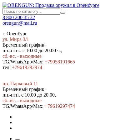
8 800 200 35 32
orengun@mail.ru
г. Оренбург
ул. Мира 3/1
Временный график:
пн.-птн.. с 10.00 до 20.00 ч.,
сб.-вс. - выходные
TG/WhatsApp/Max:
+79058191665
тел:
+79619292974
пр. Парковый 11
Временный график:
пн.-птн. с 10.00 до 20.00,
сб.-вс. - выходные
TG/WhatsApp/Max:
+7
9619297474