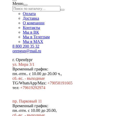
Меню
Оплата
Доставка
О компании
Контакты
Мы в ВК
Мы в Телеграм
Мы в МAX
8 800 200 35 32
orengun@mail.ru
г. Оренбург
ул. Мира 3/1
Временный график:
пн.-птн.. с 10.00 до 20.00 ч.,
сб.-вс. - выходные
TG/WhatsApp/Max:
+79058191665
тел:
+79619292974
пр. Парковый 11
Временный график:
пн.-птн. с 10.00 до 20.00,
сб.-вс. - выходные