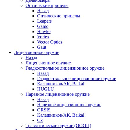
Дальномеры
Оптические прицелы
Назад
Оптические прицелы
Leapers
Gamo
Hawke
Vortex
Vector Optics
Gaut
Лицензионное оружие
Назад
Лицензионное оружие
Гладкоствольное лицензионное оружие
Назад
Гладкоствольное лицензионное оружие
Калашников/АК, Baikal
HUGLU
Нарезное лицензионное оружие
Назад
Нарезное лицензионное оружие
ORSIS
Калашников/АК, Baikal
CZ
Травматическое оружие (ОООП)