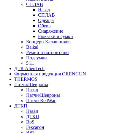
СПЛАВ
Назад
СПЛАВ
Одежда
Обувь
Снаряжение
Рюкзаки и сумки
Концерн Калашников
Baikal
Ремни и патронташи
Подсумки
5.11
ДТК AlienTech
Фирменная продукция ORENGUN
THERMOS
Патчи/Шевроны
Назад
Патчи/Шевроны
Патчи RedWar
ДТКП
Назад
ДТКП
BoS
Гексагон
BRT