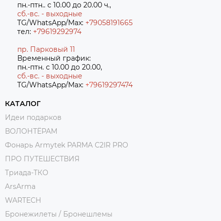
пн.-птн.. с 10.00 до 20.00 ч.,
сб.-вс. - выходные
TG/WhatsApp/Max:
+79058191665
тел:
+79619292974
пр. Парковый 11
Временный график:
пн.-птн. с 10.00 до 20.00,
сб.-вс. - выходные
TG/WhatsApp/Max:
+7
9619297474
КАТАЛОГ
Идеи подарков
ВОЛОНТЁРАМ
Фонарь Armytek PARMA C2IR PRO
ПРО ПУТЕШЕСТВИЯ
Триада-ТКО
ArsArma
WARTECH
Бронежилеты / Бронешлемы