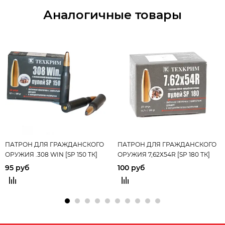
Аналогичные товары
ПАТРОН ДЛЯ ГРАЖДАНСКОГО
ПАТРОН ДЛЯ ГРАЖДАНСКОГО
ОРУЖИЯ .308 WIN [SP 150 ТК]
ОРУЖИЯ 7,62Х54R [SP 180 ТК]
9,7гр. (10шт)
11,7гр.
95 руб
100 руб