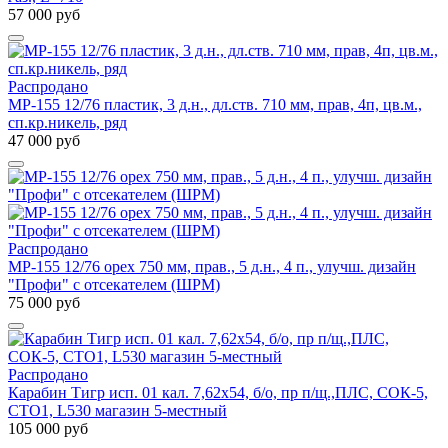
57 000 руб
Распродано
МР-155 12/76 пластик, 3 д.н., дл.ств. 710 мм, прав, 4п, цв.м.,
сп.кр.никель, ряд
47 000 руб
Распродано
МР-155 12/76 орех 750 мм, прав., 5 д.н., 4 п., улучш. дизайн
"Профи" с отсекателем (ШРМ)
75 000 руб
Распродано
Карабин Тигр исп. 01 кал. 7,62х54, б/о, пр п/щ.,ПЛС, СОК-5,
СТО1, L530 магазин 5-местный
105 000 руб