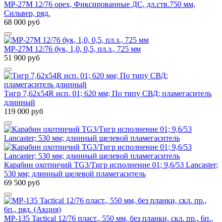
МР-27М 12/76 орех, Фиксированные ДС, дл.ств.750 мм,
Сильвер, ряд.
68 000 руб
МР-27М 12/76 бук, 1,0, 0,5, пл.з., 725 мм
51 900 руб
Тигр 7,62x54R исп. 01; 620 мм; По типу СВД; пламегаситель
длинный
119 000 руб
Карабин охотничий TG3/Тигр исполнение 01; 9,6/53 Lancaster;
530 мм; длинный щелевой пламегаситель
69 500 руб
МР-135 Tactical 12/76 пласт., 550 мм, без планки, скл. пр., 6п.,