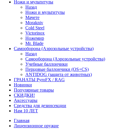
Ножи и мультитулы
Назад
Ножи и мультитулы
Мачете
Morakniv
Cold Steel
Victorinox
Ножемир
Mr. Blade
Самооборона (Аэрозольные устройства)
Назад
Самооборона (Аэрозольные устройства)
Учебные баллончики
Перцовые баллончики (OS+CS)
ANTIDOG (защита от животных)
ГРАНАТЫ PyroFX / RAG
Новинки
Популярные товары
СКИДКИ!
Аксессуары
Средства для дезинсекции
Нам 10 ЛЕТ
Главная
Лицензионное оружие