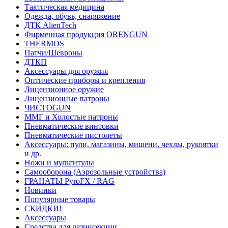
Тактическая медицина
Одежда, обувь, снаряжение
ДТК AlienTech
Фирменная продукция ORENGUN
THERMOS
Патчи/Шевроны
ДТКП
Аксессуары для оружия
Оптические приборы и крепления
Лицензионное оружие
Лицензионные патроны
ЧИСТОGUN
ММГ и Холостые патроны
Пневматические винтовки
Пневматические пистолеты
Аксессуары: пули, магазины, мишени, чехлы, рукоятки
и др.
Ножи и мультитулы
Самооборона (Аэрозольные устройства)
ГРАНАТЫ PyroFX / RAG
Новинки
Популярные товары
СКИДКИ!
Аксессуары
Средства для дезинсекции