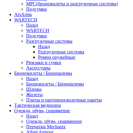
МРС(бронежилеты и разгрузочные системы)
Подсумки
ArsArma
WARTECH
Назад
WARTECH
Подсумки
Разгрузочные системы
Назад
Разгрузочные системы
Ремни оружейные
Рюкзаки и сумки
Аксессуары
Бронежилеты / Бронешлемы
Назад
Бронежилеты / Бронешлемы
Шлемы
Жилеты
Плиты и противоосколочные пакеты
Тактическая медицина
Одежда, обувь, снаряжение
Назад
Одежда, обувь, снаряжение
Перчатки Mechanix
Atlant Armour