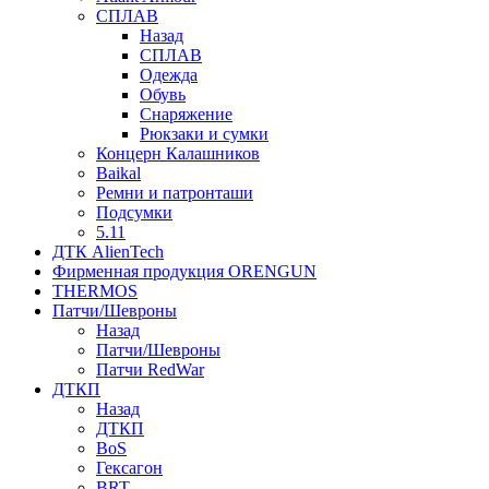
СПЛАВ
Назад
СПЛАВ
Одежда
Обувь
Снаряжение
Рюкзаки и сумки
Концерн Калашников
Baikal
Ремни и патронташи
Подсумки
5.11
ДТК AlienTech
Фирменная продукция ORENGUN
THERMOS
Патчи/Шевроны
Назад
Патчи/Шевроны
Патчи RedWar
ДТКП
Назад
ДТКП
BoS
Гексагон
BRT