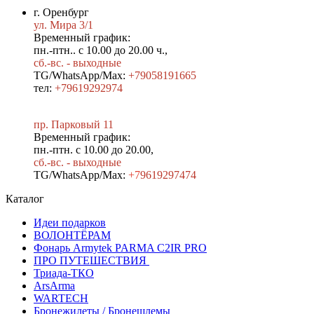
г. Оренбург
ул. Мира 3/1
Временный график:
пн.-птн.. с 10.00 до 20.00 ч.,
сб.-вс. - выходные
TG/WhatsApp/Max:
+79058191665
тел:
+79619292974
пр. Парковый 11
Временный график:
пн.-птн. с 10.00 до 20.00,
сб.-вс. - выходные
TG/WhatsApp/Max:
+7
9619297474
Каталог
Идеи подарков
ВОЛОНТЁРАМ
Фонарь Armytek PARMA C2IR PRO
ПРО ПУТЕШЕСТВИЯ
Триада-ТКО
ArsArma
WARTECH
Бронежилеты / Бронешлемы