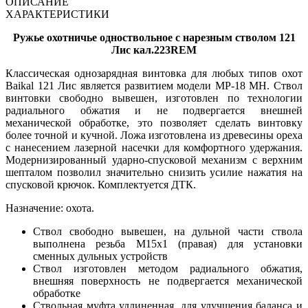
ОПИСАНИЕ
ХАРАКТЕРИСТИКИ
Ружье охотничье одноствольное с нарезным стволом 121
Лис кал.223REM
Классическая однозарядная винтовка для любых типов охот
Baikal 121 Лис является развитием модели МР-18 МН. Ствол
винтовки свободно вывешен, изготовлен по технологии
радиального обжатия и не подвергается внешней
механической обработке, это позволяет сделать винтовку
более точной и кучной. Ложа изготовлена из древесины ореха
с нанесением лазерной насечки для комфортного удержания.
Модернизированный ударно-спусковой механизм с верхним
шепталом позволил значительно снизить усилие нажатия на
спусковой крючок. Комплектуется ДТК.
Назначение: охота.
Ствол свободно вывешен, на дульной части ствола
выполнена резьба М15х1 (правая) для установки
сменных дульных устройств
Ствол изготовлен методом радиального обжатия,
внешняя поверхность не подвергается механической
обработке
Ствольная муфта удлиненная, для улучшения баланса и