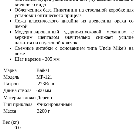
внешнего вида
Облегченная база Пикатинни на ствольной коробке для
установки оптического прицела
Ложа классического дизайна из древесины ореха со
щекой
Модернизированный ударно-спусковой механизм с
верхним шепталом значительно снижает усилие
нажатия на спусковой крючок
Съемные антабки с основанием типа Uncle Mike’s на
ложе
Шаг нарезов - 305 мм
Марка
Baikal
Модель
МР-121
Патрон
.223Rem
Длина ствола 1
600 мм
Материал ложи
Дерево
Тип приклада
Фиксированный
Масса
3200 г
Вес (кг)
0.0