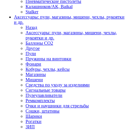
Пневматические пистолеты
Калашников/АК, Baikal
Stalker
Аксессуары: пули, магазины, мишени, чехлы, рукоятки
и др.
Назад
Аксессуары: пули, магазины, мишени, чехлы,
рукоятки и др.
Баллоны CO2
Другое
Пули
Пружины на винтовки
Фонари
Кобуры, чехлы, кейсы
Магазины
Мишени
Средства по уходу за изделиями
Сигнальные товары
Пулеулавливатели
Ремкомплекты
Очки и наушники для стрельбы
Сошки, штативы
Шарики
Рогатки
ЗИП