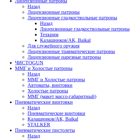
Лицензионные патроны
Назад
Лицензионные патроны
Лицензионные гладкоствольные патроны
Назад
Лицензионные гладкоствольные патроны
Техкрим
Калашников/АК, Baikal
Для служебного оружия
Лицензионные травматические патроны
Лицензионные нарезные патроны
ЧИСТОGUN
ММГ и Холостые патроны
Назад
ММГ и Холостые патроны
Автоматы, винтовки
Холостые патроны
ММГ (макет массо-габаритный)
Пневматические винтовки
Назад
Пневматические винтовки
Калашников/АК, Baikal
STALKER
Пневматические пистолеты
Назад