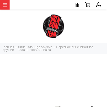
Главная
Лицензионное оружие
Нарезное лицензионное
оружие
Калашников/АК, Baikal