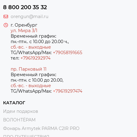
8 800 200 35 32
orengun@mail.ru
г. Оренбург
ул. Мира 3/1
Временный график:
пн.-птн.. с 10.00 до 20.00 ч.,
сб.-вс. - выходные
TG/WhatsApp/Max:
+79058191665
тел:
+79619292974
пр. Парковый 11
Временный график:
пн.-птн. с 10.00 до 20.00,
сб.-вс. - выходные
TG/WhatsApp/Max:
+7
9619297474
КАТАЛОГ
Идеи подарков
ВОЛОНТЁРАМ
Фонарь Armytek PARMA C2IR PRO
ПРО ПУТЕШЕСТВИЯ