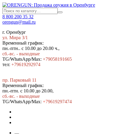
8 800 200 35 32
orengun@mail.ru
г. Оренбург
ул. Мира 3/1
Временный график:
пн.-птн.. с 10.00 до 20.00 ч.,
сб.-вс. - выходные
TG/WhatsApp/Max:
+79058191665
тел:
+79619292974
пр. Парковый 11
Временный график:
пн.-птн. с 10.00 до 20.00,
сб.-вс. - выходные
TG/WhatsApp/Max:
+7
9619297474