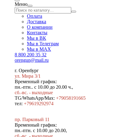
Меню
Оплата
Доставка
О компании
Контакты
Мы в ВК
Мы в Телеграм
Мы в МAX
8 800 200 35 32
orengun@mail.ru
г. Оренбург
ул. Мира 3/1
Временный график:
пн.-птн.. с 10.00 до 20.00 ч.,
сб.-вс. - выходные
TG/WhatsApp/Max:
+79058191665
тел:
+79619292974
пр. Парковый 11
Временный график:
пн.-птн. с 10.00 до 20.00,
сб.-вс. - выходные