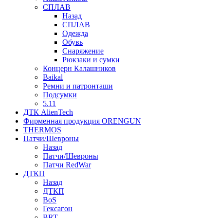
СПЛАВ
Назад
СПЛАВ
Одежда
Обувь
Снаряжение
Рюкзаки и сумки
Концерн Калашников
Baikal
Ремни и патронташи
Подсумки
5.11
ДТК AlienTech
Фирменная продукция ORENGUN
THERMOS
Патчи/Шевроны
Назад
Патчи/Шевроны
Патчи RedWar
ДТКП
Назад
ДТКП
BoS
Гексагон
BRT