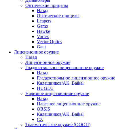
Дальномеры
Оптические прицелы
Назад
Оптические прицелы
Leapers
Gamo
Hawke
Vortex
Vector Optics
Gaut
Лицензионное оружие
Назад
Лицензионное оружие
Гладкоствольное лицензионное оружие
Назад
Гладкоствольное лицензионное оружие
Калашников/АК, Baikal
HUGLU
Нарезное лицензионное оружие
Назад
Нарезное лицензионное оружие
ORSIS
Калашников/АК, Baikal
CZ
Травматическое оружие (ОООП)