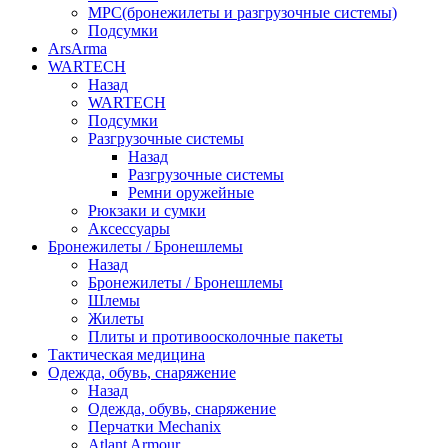
МРС(бронежилеты и разгрузочные системы)
Подсумки
ArsArma
WARTECH
Назад
WARTECH
Подсумки
Разгрузочные системы
Назад
Разгрузочные системы
Ремни оружейные
Рюкзаки и сумки
Аксессуары
Бронежилеты / Бронешлемы
Назад
Бронежилеты / Бронешлемы
Шлемы
Жилеты
Плиты и противоосколочные пакеты
Тактическая медицина
Одежда, обувь, снаряжение
Назад
Одежда, обувь, снаряжение
Перчатки Mechanix
Atlant Armour