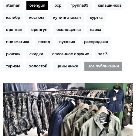
ataman
orengun
pcp
группа99
калашников
калибр
костюм
купить атаман
куртка
оренган
оренгун
охолощенка
парка
пневматика
поход
пуховик
распродажа
рюкзак
скидки
списанное оружие
тег 3
туризм
холостой
цены ниже
Все публикации