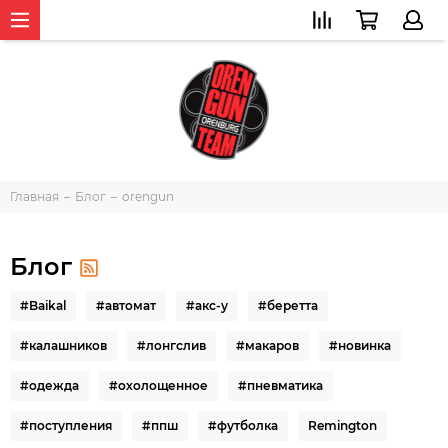
Главная
Блог
orengun
Блог
#Baikal
#автомат
#акс-у
#беретта
#калашников
#лонгслив
#макаров
#новинка
#одежда
#охолощенное
#пневматика
#поступления
#ппш
#футболка
Remington