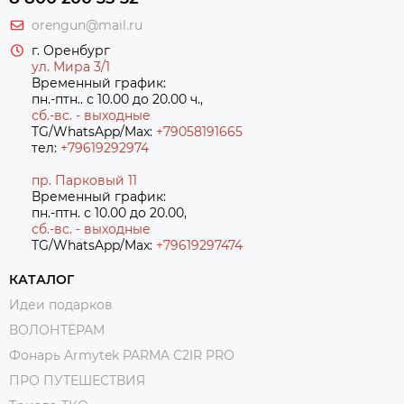
orengun@mail.ru
г. Оренбург
ул. Мира 3/1
Временный график:
пн.-птн.. с 10.00 до 20.00 ч.,
сб.-вс. - выходные
TG/WhatsApp/Max:
+79058191665
тел:
+79619292974
пр. Парковый 11
Временный график:
пн.-птн. с 10.00 до 20.00,
сб.-вс. - выходные
TG/WhatsApp/Max:
+7
9619297474
КАТАЛОГ
Идеи подарков
ВОЛОНТЁРАМ
Фонарь Armytek PARMA C2IR PRO
ПРО ПУТЕШЕСТВИЯ